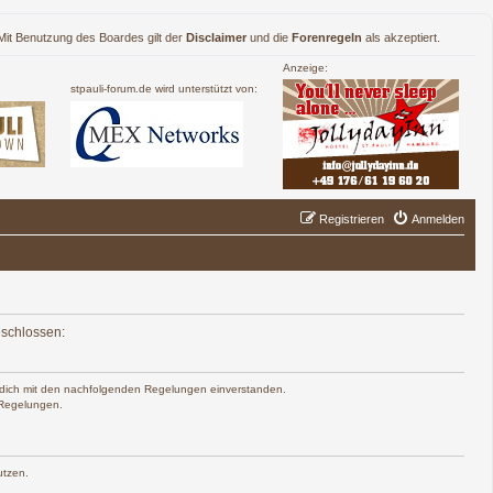
. Mit Benutzung des Boardes gilt der
Disclaimer
und die
Forenregeln
als akzeptiert.
Anzeige:
stpauli-forum.de wird unterstützt von:
Registrieren
Anmelden
eschlossen:
rst dich mit den nachfolgenden Regelungen einverstanden.
n Regelungen.
utzen.