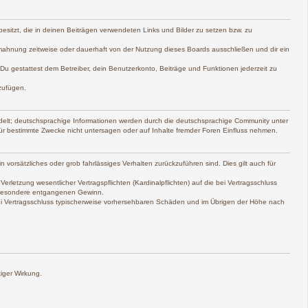
 besitzt, die in deinen Beiträgen verwendeten Links und Bilder zu setzen bzw. zu
mahnung zeitweise oder dauerhaft von der Nutzung dieses Boards ausschließen und dir ein
. Du gestattest dem Betreiber, dein Benutzerkonto, Beiträge und Funktionen jederzeit zu
zufügen.
delt; deutschsprachige Informationen werden durch die deutschsprachige Community unter
ür bestimmte Zwecke nicht untersagen oder auf Inhalte fremder Foren Einfluss nehmen.
 vorsätzliches oder grob fahrlässiges Verhalten zurückzuführen sind. Dies gilt auch für
etzung wesentlicher Vertragspflichten (Kardinalpflichten) auf die bei Vertragsschluss
nsbesondere entgangenen Gewinn.
bei Vertragsschluss typischerweise vorhersehbaren Schäden und im Übrigen der Höhe nach
iger Wirkung.