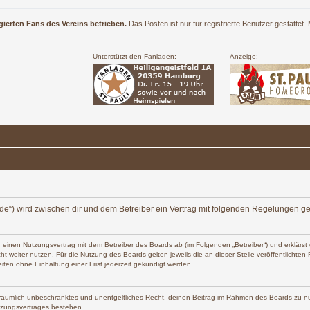
gierten Fans des Vereins betrieben.
Das Posten ist nur für registrierte Benutzer gestattet
Unterstützt den Fanladen:
Anzeige:
ers.de“) wird zwischen dir und dem Betreiber ein Vertrag mit folgenden Regelungen g
 du einen Nutzungsvertrag mit dem Betreiber des Boards ab (im Folgenden „Betreiber“) und erklä
t weiter nutzen. Für die Nutzung des Boards gelten jeweils die an dieser Stelle veröffentlichte
ten ohne Einhaltung einer Frist jederzeit gekündigt werden.
und räumlich unbeschränktes und unentgeltliches Recht, deinen Beitrag im Rahmen des Boards zu n
tzungsvertrages bestehen.