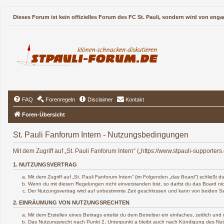
Dieses Forum ist kein offizielles Forum des FC St. Pauli, sondern wird von enga
FAQ
Forenregeln
Disclaimer
Kontakt
Foren-Übersicht
St. Pauli Fanforum Intern - Nutzungsbedingungen
Mit dem Zugriff auf „St. Pauli Fanforum Intern“ („https://www.stpauli-support
1. NUTZUNGSVERTRAG
Mit dem Zugriff auf „St. Pauli Fanforum Intern“ (im Folgenden „das Board“) schließt
Wenn du mit diesen Regelungen nicht einverstanden bist, so darfst du das Board nich
Der Nutzungsvertrag wird auf unbestimmte Zeit geschlossen und kann von beiden Sei
2. EINRÄUMUNG VON NUTZUNGSRECHTEN
Mit dem Erstellen eines Beitrags erteilst du dem Betreiber ein einfaches, zeitlich 
Das Nutzungsrecht nach Punkt 2, Unterpunkt a bleibt auch nach Kündigung des Nu