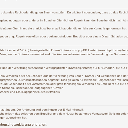
gen geltendes Recht oder die guten Sitten verstoßen. Du erklärst insbesondere, dass du das Recht
gsbedingungen oder anderer im Board veröffentlichten Regeln kann der Betreiber dich nach Ab
eiträgen übernimmt, die er nicht selbst erstellt hat oder die er nicht zur Kenntnis genommen hat
 gegen o. g. Regeln verstoßen oder geeignet sind, dem Betreiber oder einem Dritten Schaden zu
lic License v2
“ (GPL) bereitgestellten Foren-Software von phpBB Limited (www.phpbb.com) han
Weise, wie die Software verwendet wird. Sie können insbesondere die Verwendung der Software f
d der Verletzung wesentlicher Vertragspflichten (Kardinalpflichten) nur für Schäden, die auf ein
gem Verhalten oder bei Schäden aus der Verletzung von Leben, Körper und Gesundheit und der Verl
agstypischen Durchschnittsschäden begrenzt. Dies gilt auch für mittelbare Folgeschäden wie i
r und Gesundheit oder vorsätzlichem oder grob fahrlässigem Verhalten des Betreibers auf die 
lbare Schäden, insbesondere entgangenen Gewinn.
beiter und Erfüllungsgehilfen des Betreibers.
 zu ändern. Die Änderung wird dem Nutzer per E-Mail mitgeteilt.
chs erlischt das zwischen dem Betreiber und dem Nutzer bestehende Vertragsverhältnis mit sofort
ngen zugestimmt hat.
tenschutzerklärung enthalten.