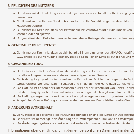
3. PFLICHTEN DES NUTZERS
Du erklärst mit der Erstellung eines Beitrags, dass er keine Inhalte enthält, die ge
verwenden.
Der Betreiber des Boards übt das Hausrecht aus. Bei Verstößen gegen diese Nutzun
Hausverbot erteilen.
Du nimmst zur Kenntnis, dass der Betreiber keine Verantwortung für die Inhalte von B
löschen oder zu sperren.
Du gestattest dem Betreiber darüber hinaus, deine Beiträge abzuändern, sofern sie
4. GENERAL PUBLIC LICENSE
Du nimmst zur Kenntnis, dass es sich bei phpBB um eine unter der „
GNU General Pub
www.phpbb.de zur Verfügung gestellt. Beide haben keinen Einfluss auf die Art und 
5. GEWÄHRLEISTUNG
Der Betreiber haftet mit Ausnahme der Verletzung von Leben, Körper und Gesundheit un
mittelbare Folgeschäden wie insbesondere entgangenen Gewinn.
Die Haftung ist gegenüber Verbrauchern außer bei vorsätzlichem oder grob fahrlässi
typischerweise vorhersehbaren Schäden und im übrigen der Höhe nach auf die vertr
Die Haftung ist gegenüber Unternehmern außer bei der Verletzung von Leben, Körpe
auf die vertragstypischen Durchschnittsschäden begrenzt. Dies gilt auch für mitte
Die Haftungsbegrenzung der Absätze a bis c gilt sinngemäß auch zugunsten der Mitar
Ansprüche für eine Haftung aus zwingendem nationalem Recht bleiben unberührt.
6. ÄNDERUNGSVORBEHALT
Der Betreiber ist berechtigt, die Nutzungsbedingungen und die Datenschutzerklärung
Der Nutzer ist berechtigt, den Änderungen zu widersprechen. Im Falle des Widerspru
Die Änderungen gelten als anerkannt und verbindlich, wenn der Nutzer den Änderu
Informationen über den Umgang mit deinen persönlichen Daten sind in der Da