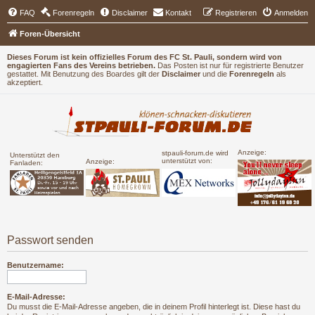
FAQ
Forenregeln
Disclaimer
Kontakt
Registrieren
Anmelden
Foren-Übersicht
Dieses Forum ist kein offizielles Forum des FC St. Pauli, sondern wird von
engagierten Fans des Vereins betrieben.
Das Posten ist nur für registrierte Benutzer
gestattet. Mit Benutzung des Boardes gilt der
Disclaimer
und die
Forenregeln
als
akzeptiert.
Anzeige:
stpauli-forum.de wird
Unterstützt den
unterstützt von:
Anzeige:
Fanladen:
Passwort senden
Benutzername:
E-Mail-Adresse:
Du musst die E-Mail-Adresse angeben, die in deinem Profil hinterlegt ist. Diese hast du