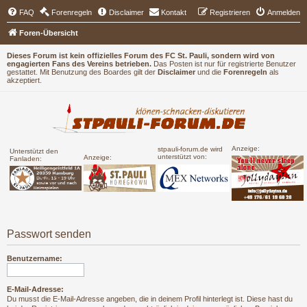
FAQ
Forenregeln
Disclaimer
Kontakt
Registrieren
Anmelden
Foren-Übersicht
Dieses Forum ist kein offizielles Forum des FC St. Pauli, sondern wird von
engagierten Fans des Vereins betrieben.
Das Posten ist nur für registrierte Benutzer
gestattet. Mit Benutzung des Boardes gilt der
Disclaimer
und die
Forenregeln
als
akzeptiert.
Anzeige:
stpauli-forum.de wird
Unterstützt den
unterstützt von:
Anzeige:
Fanladen:
Passwort senden
Benutzername:
E-Mail-Adresse:
Du musst die E-Mail-Adresse angeben, die in deinem Profil hinterlegt ist. Diese hast du