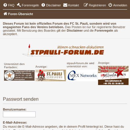
FAQ
Forenregeln
Disclaimer
Kontakt
Registrieren
Anmelden
Foren-Übersicht
Dieses Forum ist kein offizielles Forum des FC St. Pauli, sondern wird von
engagierten Fans des Vereins betrieben.
Das Posten ist nur für registrierte Benutzer
gestattet. Mit Benutzung des Boardes gilt der
Disclaimer
und die
Forenregeln
als
akzeptiert.
Anzeige:
stpauli-forum.de wird
Unterstützt den
unterstützt von:
Anzeige:
Fanladen:
Passwort senden
Benutzername:
E-Mail-Adresse:
Du musst die E-Mail-Adresse angeben, die in deinem Profil hinterlegt ist. Diese hast du