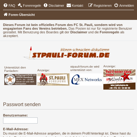
FAQ
Forenregeln
Disclaimer
Kontakt
Registrieren
Anmelden
Foren-Übersicht
Dieses Forum ist kein offizielles Forum des FC St. Pauli, sondern wird von
engagierten Fans des Vereins betrieben.
Das Posten ist nur für registrierte Benutzer
gestattet. Mit Benutzung des Boardes gilt der
Disclaimer
und die
Forenregeln
als
akzeptiert.
Anzeige:
stpauli-forum.de wird
Unterstützt den
unterstützt von:
Anzeige:
Fanladen:
Passwort senden
Benutzername:
E-Mail-Adresse:
Du musst die E-Mail-Adresse angeben, die in deinem Profil hinterlegt ist. Diese hast du