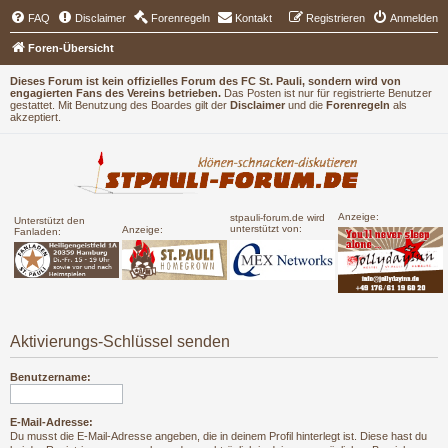
FAQ
Disclaimer
Forenregeln
Kontakt
Registrieren
Anmelden
Foren-Übersicht
Dieses Forum ist kein offizielles Forum des FC St. Pauli, sondern wird von
engagierten Fans des Vereins betrieben.
Das Posten ist nur für registrierte Benutzer
gestattet. Mit Benutzung des Boardes gilt der
Disclaimer
und die
Forenregeln
als
akzeptiert.
Anzeige:
stpauli-forum.de wird
Unterstützt den
unterstützt von:
Anzeige:
Fanladen:
Aktivierungs-Schlüssel senden
Benutzername:
E-Mail-Adresse:
Du musst die E-Mail-Adresse angeben, die in deinem Profil hinterlegt ist. Diese hast du