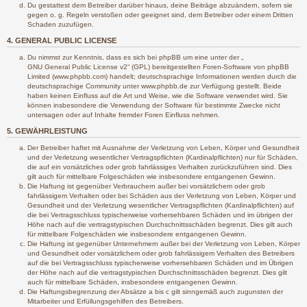
Du gestattest dem Betreiber darüber hinaus, deine Beiträge abzuändern, sofern sie
gegen o. g. Regeln verstoßen oder geeignet sind, dem Betreiber oder einem Dritten
Schaden zuzufügen.
4. GENERAL PUBLIC LICENSE
Du nimmst zur Kenntnis, dass es sich bei phpBB um eine unter der „
GNU General Public License v2
“ (GPL) bereitgestellten Foren-Software von phpBB
Limited (www.phpbb.com) handelt; deutschsprachige Informationen werden durch die
deutschsprachige Community unter www.phpbb.de zur Verfügung gestellt. Beide
haben keinen Einfluss auf die Art und Weise, wie die Software verwendet wird. Sie
können insbesondere die Verwendung der Software für bestimmte Zwecke nicht
untersagen oder auf Inhalte fremder Foren Einfluss nehmen.
5. GEWÄHRLEISTUNG
Der Betreiber haftet mit Ausnahme der Verletzung von Leben, Körper und Gesundheit
und der Verletzung wesentlicher Vertragspflichten (Kardinalpflichten) nur für Schäden,
die auf ein vorsätzliches oder grob fahrlässiges Verhalten zurückzuführen sind. Dies
gilt auch für mittelbare Folgeschäden wie insbesondere entgangenen Gewinn.
Die Haftung ist gegenüber Verbrauchern außer bei vorsätzlichem oder grob
fahrlässigem Verhalten oder bei Schäden aus der Verletzung von Leben, Körper und
Gesundheit und der Verletzung wesentlicher Vertragspflichten (Kardinalpflichten) auf
die bei Vertragsschluss typischerweise vorhersehbaren Schäden und im übrigen der
Höhe nach auf die vertragstypischen Durchschnittsschäden begrenzt. Dies gilt auch
für mittelbare Folgeschäden wie insbesondere entgangenen Gewinn.
Die Haftung ist gegenüber Unternehmern außer bei der Verletzung von Leben, Körper
und Gesundheit oder vorsätzlichem oder grob fahrlässigem Verhalten des Betreibers
auf die bei Vertragsschluss typischerweise vorhersehbaren Schäden und im Übrigen
der Höhe nach auf die vertragstypischen Durchschnittsschäden begrenzt. Dies gilt
auch für mittelbare Schäden, insbesondere entgangenen Gewinn.
Die Haftungsbegrenzung der Absätze a bis c gilt sinngemäß auch zugunsten der
Mitarbeiter und Erfüllungsgehilfen des Betreibers.