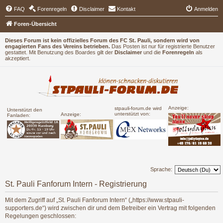
FAQ
Forenregeln
Disclaimer
Kontakt
Anmelden
Foren-Übersicht
Dieses Forum ist kein offizielles Forum des FC St. Pauli, sondern wird von
engagierten Fans des Vereins betrieben.
Das Posten ist nur für registrierte Benutzer
gestattet. Mit Benutzung des Boardes gilt der
Disclaimer
und die
Forenregeln
als
akzeptiert.
Anzeige:
stpauli-forum.de wird
Unterstützt den
unterstützt von:
Anzeige:
Fanladen:
Sprache:
St. Pauli Fanforum Intern - Registrierung
Mit dem Zugriff auf „St. Pauli Fanforum Intern“ („https://www.stpauli-
supporters.de“) wird zwischen dir und dem Betreiber ein Vertrag mit folgenden
Regelungen geschlossen: