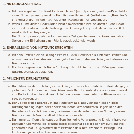
1. NUTZUNGSVERTRAG
Mit dem Zugriff auf „St. Pauli Fanforum Intern“ (im Folgenden „das Board“) schließt du
einen Nutzungsvertrag mit dem Betreiber des Boards ab (im Folgenden „Betreiber“)
und erklärst dich mit den nachfolgenden Regelungen einverstanden.
Wenn du mit diesen Regelungen nicht einverstanden bist, so darfst du das Board
nicht weiter nutzen. Für die Nutzung des Boards gelten jeweils die an dieser Stelle
veröffentlichten Regelungen.
Der Nutzungsvertrag wird auf unbestimmte Zeit geschlossen und kann von beiden
Seiten ohne Einhaltung einer Frist jederzeit gekündigt werden.
2. EINRÄUMUNG VON NUTZUNGSRECHTEN
Mit dem Erstellen eines Beitrags erteilst du dem Betreiber ein einfaches, zeitlich und
räumlich unbeschränktes und unentgeltliches Recht, deinen Beitrag im Rahmen des
Boards zu nutzen.
Das Nutzungsrecht nach Punkt 2, Unterpunkt a bleibt auch nach Kündigung des
Nutzungsvertrages bestehen.
3. PFLICHTEN DES NUTZERS
Du erklärst mit der Erstellung eines Beitrags, dass er keine Inhalte enthält, die gegen
geltendes Recht oder die guten Sitten verstoßen. Du erklärst insbesondere, dass du
das Recht besitzt, die in deinen Beiträgen verwendeten Links und Bilder zu setzen
bzw. zu verwenden.
Der Betreiber des Boards übt das Hausrecht aus. Bei Verstößen gegen diese
Nutzungsbedingungen oder anderer im Board veröffentlichten Regeln kann der
Betreiber dich nach Abmahnung zeitweise oder dauerhaft von der Nutzung dieses
Boards ausschließen und dir ein Hausverbot erteilen.
Du nimmst zur Kenntnis, dass der Betreiber keine Verantwortung für die Inhalte von
Beiträgen übernimmt, die er nicht selbst erstellt hat oder die er nicht zur Kenntnis
genommen hat. Du gestattest dem Betreiber, dein Benutzerkonto, Beiträge und
Funktionen jederzeit zu löschen oder zu sperren.