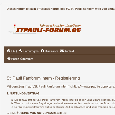
Dieses Forum ist kein offizielles Forum des FC St. Pauli, sondern wird von enga
FAQ
Forenregeln
Disclaimer
Kontakt
Foren-Übersicht
St. Pauli Fanforum Intern - Registrierung
Mit dem Zugriff auf „St. Pauli Fanforum Intern“ („https://www.stpauli-support
1. NUTZUNGSVERTRAG
Mit dem Zugriff auf „St. Pauli Fanforum Intern“ (im Folgenden „das Board“) schließt
Wenn du mit diesen Regelungen nicht einverstanden bist, so darfst du das Board nich
Der Nutzungsvertrag wird auf unbestimmte Zeit geschlossen und kann von beiden Sei
2. EINRÄUMUNG VON NUTZUNGSRECHTEN