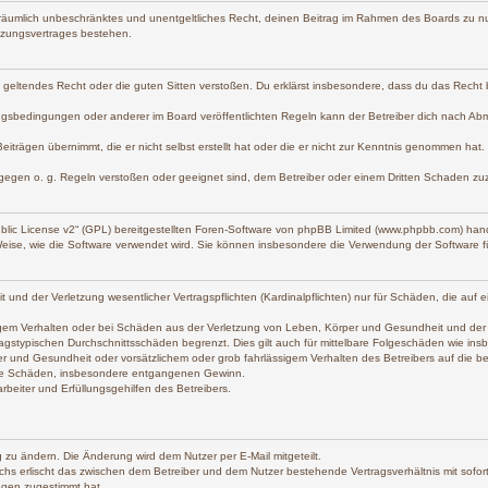
und räumlich unbeschränktes und unentgeltliches Recht, deinen Beitrag im Rahmen des Boards zu n
tzungsvertrages bestehen.
gen geltendes Recht oder die guten Sitten verstoßen. Du erklärst insbesondere, dass du das Recht
gsbedingungen oder anderer im Board veröffentlichten Regeln kann der Betreiber dich nach Ab
eiträgen übernimmt, die er nicht selbst erstellt hat oder die er nicht zur Kenntnis genommen hat
 gegen o. g. Regeln verstoßen oder geeignet sind, dem Betreiber oder einem Dritten Schaden zu
lic License v2
“ (GPL) bereitgestellten Foren-Software von phpBB Limited (www.phpbb.com) han
Weise, wie die Software verwendet wird. Sie können insbesondere die Verwendung der Software f
d der Verletzung wesentlicher Vertragspflichten (Kardinalpflichten) nur für Schäden, die auf ein
gem Verhalten oder bei Schäden aus der Verletzung von Leben, Körper und Gesundheit und der Verl
agstypischen Durchschnittsschäden begrenzt. Dies gilt auch für mittelbare Folgeschäden wie i
r und Gesundheit oder vorsätzlichem oder grob fahrlässigem Verhalten des Betreibers auf die 
lbare Schäden, insbesondere entgangenen Gewinn.
beiter und Erfüllungsgehilfen des Betreibers.
 zu ändern. Die Änderung wird dem Nutzer per E-Mail mitgeteilt.
chs erlischt das zwischen dem Betreiber und dem Nutzer bestehende Vertragsverhältnis mit sofort
ngen zugestimmt hat.