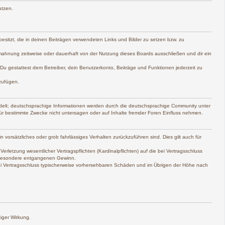
utzen.
 besitzt, die in deinen Beiträgen verwendeten Links und Bilder zu setzen bzw. zu
mahnung zeitweise oder dauerhaft von der Nutzung dieses Boards ausschließen und dir ein
. Du gestattest dem Betreiber, dein Benutzerkonto, Beiträge und Funktionen jederzeit zu
zufügen.
delt; deutschsprachige Informationen werden durch die deutschsprachige Community unter
ür bestimmte Zwecke nicht untersagen oder auf Inhalte fremder Foren Einfluss nehmen.
 vorsätzliches oder grob fahrlässiges Verhalten zurückzuführen sind. Dies gilt auch für
etzung wesentlicher Vertragspflichten (Kardinalpflichten) auf die bei Vertragsschluss
nsbesondere entgangenen Gewinn.
bei Vertragsschluss typischerweise vorhersehbaren Schäden und im Übrigen der Höhe nach
iger Wirkung.