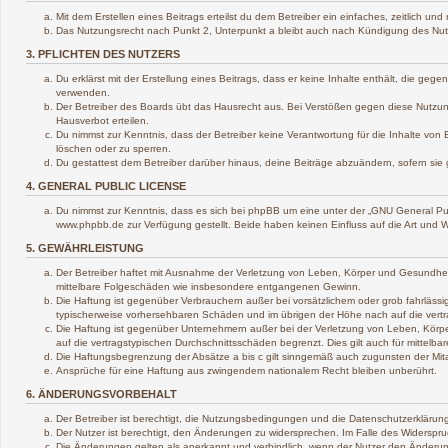
Mit dem Erstellen eines Beitrags erteilst du dem Betreiber ein einfaches, zeitlich 
Das Nutzungsrecht nach Punkt 2, Unterpunkt a bleibt auch nach Kündigung des Nu
3. PFLICHTEN DES NUTZERS
Du erklärst mit der Erstellung eines Beitrags, dass er keine Inhalte enthält, die ge
verwenden.
Der Betreiber des Boards übt das Hausrecht aus. Bei Verstößen gegen diese Nutzun
Hausverbot erteilen.
Du nimmst zur Kenntnis, dass der Betreiber keine Verantwortung für die Inhalte von B
löschen oder zu sperren.
Du gestattest dem Betreiber darüber hinaus, deine Beiträge abzuändern, sofern sie
4. GENERAL PUBLIC LICENSE
Du nimmst zur Kenntnis, dass es sich bei phpBB um eine unter der „
GNU General Pub
www.phpbb.de zur Verfügung gestellt. Beide haben keinen Einfluss auf die Art und 
5. GEWÄHRLEISTUNG
Der Betreiber haftet mit Ausnahme der Verletzung von Leben, Körper und Gesundheit un
mittelbare Folgeschäden wie insbesondere entgangenen Gewinn.
Die Haftung ist gegenüber Verbrauchern außer bei vorsätzlichem oder grob fahrlässi
typischerweise vorhersehbaren Schäden und im übrigen der Höhe nach auf die vertr
Die Haftung ist gegenüber Unternehmern außer bei der Verletzung von Leben, Körpe
auf die vertragstypischen Durchschnittsschäden begrenzt. Dies gilt auch für mitte
Die Haftungsbegrenzung der Absätze a bis c gilt sinngemäß auch zugunsten der Mitar
Ansprüche für eine Haftung aus zwingendem nationalem Recht bleiben unberührt.
6. ÄNDERUNGSVORBEHALT
Der Betreiber ist berechtigt, die Nutzungsbedingungen und die Datenschutzerklärung
Der Nutzer ist berechtigt, den Änderungen zu widersprechen. Im Falle des Widerspru
Die Änderungen gelten als anerkannt und verbindlich, wenn der Nutzer den Änderu