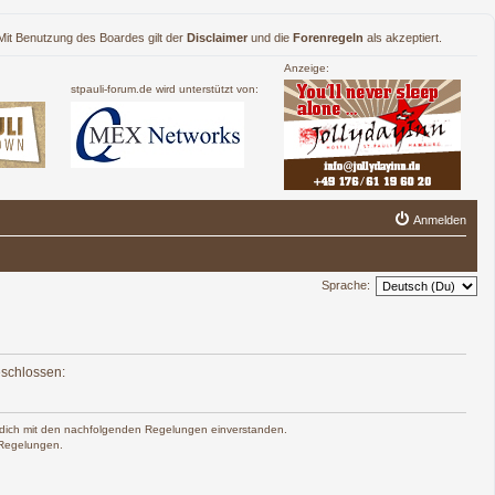
. Mit Benutzung des Boardes gilt der
Disclaimer
und die
Forenregeln
als akzeptiert.
Anzeige:
stpauli-forum.de wird unterstützt von:
Anmelden
Sprache:
eschlossen:
rst dich mit den nachfolgenden Regelungen einverstanden.
n Regelungen.