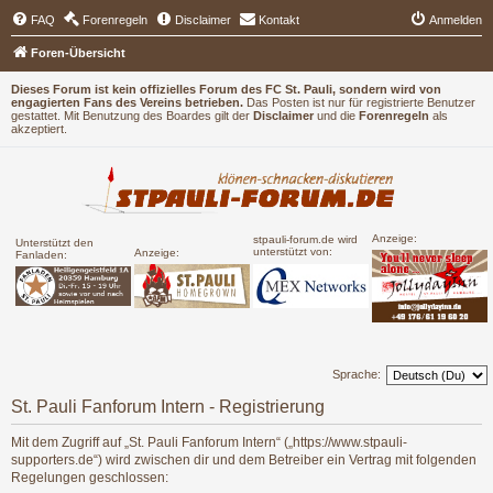
FAQ
Forenregeln
Disclaimer
Kontakt
Anmelden
Foren-Übersicht
Dieses Forum ist kein offizielles Forum des FC St. Pauli, sondern wird von
engagierten Fans des Vereins betrieben.
Das Posten ist nur für registrierte Benutzer
gestattet. Mit Benutzung des Boardes gilt der
Disclaimer
und die
Forenregeln
als
akzeptiert.
Anzeige:
stpauli-forum.de wird
Unterstützt den
unterstützt von:
Anzeige:
Fanladen:
Sprache:
St. Pauli Fanforum Intern - Registrierung
Mit dem Zugriff auf „St. Pauli Fanforum Intern“ („https://www.stpauli-
supporters.de“) wird zwischen dir und dem Betreiber ein Vertrag mit folgenden
Regelungen geschlossen: