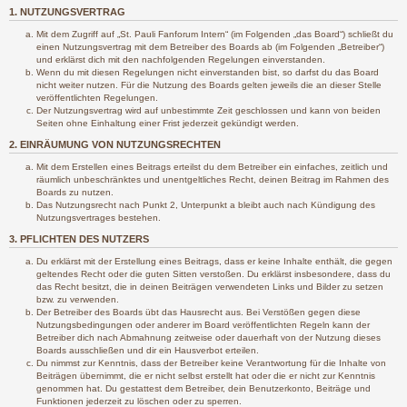
1. NUTZUNGSVERTRAG
Mit dem Zugriff auf „St. Pauli Fanforum Intern“ (im Folgenden „das Board“) schließt du
einen Nutzungsvertrag mit dem Betreiber des Boards ab (im Folgenden „Betreiber“)
und erklärst dich mit den nachfolgenden Regelungen einverstanden.
Wenn du mit diesen Regelungen nicht einverstanden bist, so darfst du das Board
nicht weiter nutzen. Für die Nutzung des Boards gelten jeweils die an dieser Stelle
veröffentlichten Regelungen.
Der Nutzungsvertrag wird auf unbestimmte Zeit geschlossen und kann von beiden
Seiten ohne Einhaltung einer Frist jederzeit gekündigt werden.
2. EINRÄUMUNG VON NUTZUNGSRECHTEN
Mit dem Erstellen eines Beitrags erteilst du dem Betreiber ein einfaches, zeitlich und
räumlich unbeschränktes und unentgeltliches Recht, deinen Beitrag im Rahmen des
Boards zu nutzen.
Das Nutzungsrecht nach Punkt 2, Unterpunkt a bleibt auch nach Kündigung des
Nutzungsvertrages bestehen.
3. PFLICHTEN DES NUTZERS
Du erklärst mit der Erstellung eines Beitrags, dass er keine Inhalte enthält, die gegen
geltendes Recht oder die guten Sitten verstoßen. Du erklärst insbesondere, dass du
das Recht besitzt, die in deinen Beiträgen verwendeten Links und Bilder zu setzen
bzw. zu verwenden.
Der Betreiber des Boards übt das Hausrecht aus. Bei Verstößen gegen diese
Nutzungsbedingungen oder anderer im Board veröffentlichten Regeln kann der
Betreiber dich nach Abmahnung zeitweise oder dauerhaft von der Nutzung dieses
Boards ausschließen und dir ein Hausverbot erteilen.
Du nimmst zur Kenntnis, dass der Betreiber keine Verantwortung für die Inhalte von
Beiträgen übernimmt, die er nicht selbst erstellt hat oder die er nicht zur Kenntnis
genommen hat. Du gestattest dem Betreiber, dein Benutzerkonto, Beiträge und
Funktionen jederzeit zu löschen oder zu sperren.