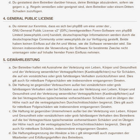
Du gestattest dem Betreiber darüber hinaus, deine Beiträge abzuändern, sofern sie
gegen o. g. Regeln verstoßen oder geeignet sind, dem Betreiber oder einem Dritten
Schaden zuzufügen.
4. GENERAL PUBLIC LICENSE
Du nimmst zur Kenntnis, dass es sich bei phpBB um eine unter der „
GNU General Public License v2
“ (GPL) bereitgestellten Foren-Software von phpBB
Limited (www.phpbb.com) handelt; deutschsprachige Informationen werden durch die
deutschsprachige Community unter www.phpbb.de zur Verfügung gestellt. Beide
haben keinen Einfluss auf die Art und Weise, wie die Software verwendet wird. Sie
können insbesondere die Verwendung der Software für bestimmte Zwecke nicht
untersagen oder auf Inhalte fremder Foren Einfluss nehmen.
5. GEWÄHRLEISTUNG
Der Betreiber haftet mit Ausnahme der Verletzung von Leben, Körper und Gesundheit
und der Verletzung wesentlicher Vertragspflichten (Kardinalpflichten) nur für Schäden,
die auf ein vorsätzliches oder grob fahrlässiges Verhalten zurückzuführen sind. Dies
gilt auch für mittelbare Folgeschäden wie insbesondere entgangenen Gewinn.
Die Haftung ist gegenüber Verbrauchern außer bei vorsätzlichem oder grob
fahrlässigem Verhalten oder bei Schäden aus der Verletzung von Leben, Körper und
Gesundheit und der Verletzung wesentlicher Vertragspflichten (Kardinalpflichten) auf
die bei Vertragsschluss typischerweise vorhersehbaren Schäden und im übrigen der
Höhe nach auf die vertragstypischen Durchschnittsschäden begrenzt. Dies gilt auch
für mittelbare Folgeschäden wie insbesondere entgangenen Gewinn.
Die Haftung ist gegenüber Unternehmern außer bei der Verletzung von Leben, Körper
und Gesundheit oder vorsätzlichem oder grob fahrlässigem Verhalten des Betreibers
auf die bei Vertragsschluss typischerweise vorhersehbaren Schäden und im Übrigen
der Höhe nach auf die vertragstypischen Durchschnittsschäden begrenzt. Dies gilt
auch für mittelbare Schäden, insbesondere entgangenen Gewinn.
Die Haftungsbegrenzung der Absätze a bis c gilt sinngemäß auch zugunsten der
Mitarbeiter und Erfüllungsgehilfen des Betreibers.