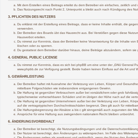
Mit dem Erstellen eines Beitrags erteilst du dem Betreiber ein einfaches, zeitlich 
Das Nutzungsrecht nach Punkt 2, Unterpunkt a bleibt auch nach Kündigung des Nu
3. PFLICHTEN DES NUTZERS
Du erklärst mit der Erstellung eines Beitrags, dass er keine Inhalte enthält, die ge
verwenden.
Der Betreiber des Boards übt das Hausrecht aus. Bei Verstößen gegen diese Nutzun
Hausverbot erteilen.
Du nimmst zur Kenntnis, dass der Betreiber keine Verantwortung für die Inhalte von B
löschen oder zu sperren.
Du gestattest dem Betreiber darüber hinaus, deine Beiträge abzuändern, sofern sie
4. GENERAL PUBLIC LICENSE
Du nimmst zur Kenntnis, dass es sich bei phpBB um eine unter der „
GNU General Pub
www.phpbb.de zur Verfügung gestellt. Beide haben keinen Einfluss auf die Art und 
5. GEWÄHRLEISTUNG
Der Betreiber haftet mit Ausnahme der Verletzung von Leben, Körper und Gesundheit un
mittelbare Folgeschäden wie insbesondere entgangenen Gewinn.
Die Haftung ist gegenüber Verbrauchern außer bei vorsätzlichem oder grob fahrlässi
typischerweise vorhersehbaren Schäden und im übrigen der Höhe nach auf die vertr
Die Haftung ist gegenüber Unternehmern außer bei der Verletzung von Leben, Körpe
auf die vertragstypischen Durchschnittsschäden begrenzt. Dies gilt auch für mitte
Die Haftungsbegrenzung der Absätze a bis c gilt sinngemäß auch zugunsten der Mitar
Ansprüche für eine Haftung aus zwingendem nationalem Recht bleiben unberührt.
6. ÄNDERUNGSVORBEHALT
Der Betreiber ist berechtigt, die Nutzungsbedingungen und die Datenschutzerklärung
Der Nutzer ist berechtigt, den Änderungen zu widersprechen. Im Falle des Widerspru
Die Änderungen gelten als anerkannt und verbindlich, wenn der Nutzer den Änderu