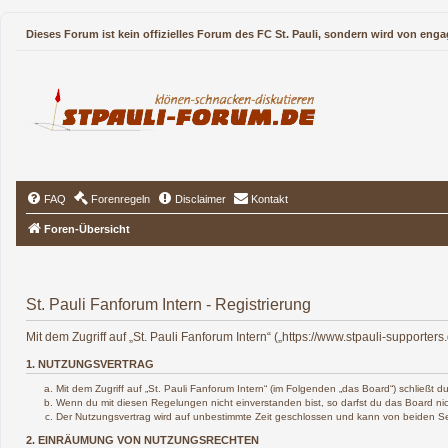
Dieses Forum ist kein offizielles Forum des FC St. Pauli, sondern wird von enga
FAQ
Forenregeln
Disclaimer
Kontakt
Foren-Übersicht
St. Pauli Fanforum Intern - Registrierung
Mit dem Zugriff auf „St. Pauli Fanforum Intern“ („https://www.stpauli-support
1. NUTZUNGSVERTRAG
Mit dem Zugriff auf „St. Pauli Fanforum Intern“ (im Folgenden „das Board“) schließt
Wenn du mit diesen Regelungen nicht einverstanden bist, so darfst du das Board nich
Der Nutzungsvertrag wird auf unbestimmte Zeit geschlossen und kann von beiden Sei
2. EINRÄUMUNG VON NUTZUNGSRECHTEN