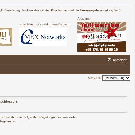
. Mit Benutzung des Boardes gilt der
Disclaimer
und die
Forenregeln
als akzeptiert.
Anzeige:
stpauli-forum.de wird unterstützt von:
Anmelden
Sprache:
eschlossen:
rst dich mit den nachfolgenden Regelungen einverstanden.
n Regelungen.