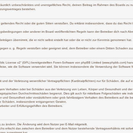
und räumlich unbeschränktes und unentgeltliches Recht, deinen Beitrag im Rahmen des Boards zu n
tzungsvertrages bestehen.
gen geltendes Recht oder die guten Sitten verstoßen. Du erklärst insbesondere, dass du das Recht
gsbedingungen oder anderer im Board veröffentlichten Regeln kann der Betreiber dich nach Ab
eiträgen übernimmt, die er nicht selbst erstellt hat oder die er nicht zur Kenntnis genommen hat
 gegen o. g. Regeln verstoßen oder geeignet sind, dem Betreiber oder einem Dritten Schaden zu
lic License v2
“ (GPL) bereitgestellten Foren-Software von phpBB Limited (www.phpbb.com) han
Weise, wie die Software verwendet wird. Sie können insbesondere die Verwendung der Software f
d der Verletzung wesentlicher Vertragspflichten (Kardinalpflichten) nur für Schäden, die auf ein
gem Verhalten oder bei Schäden aus der Verletzung von Leben, Körper und Gesundheit und der Verl
agstypischen Durchschnittsschäden begrenzt. Dies gilt auch für mittelbare Folgeschäden wie i
r und Gesundheit oder vorsätzlichem oder grob fahrlässigem Verhalten des Betreibers auf die 
lbare Schäden, insbesondere entgangenen Gewinn.
beiter und Erfüllungsgehilfen des Betreibers.
 zu ändern. Die Änderung wird dem Nutzer per E-Mail mitgeteilt.
chs erlischt das zwischen dem Betreiber und dem Nutzer bestehende Vertragsverhältnis mit sofort
ngen zugestimmt hat.