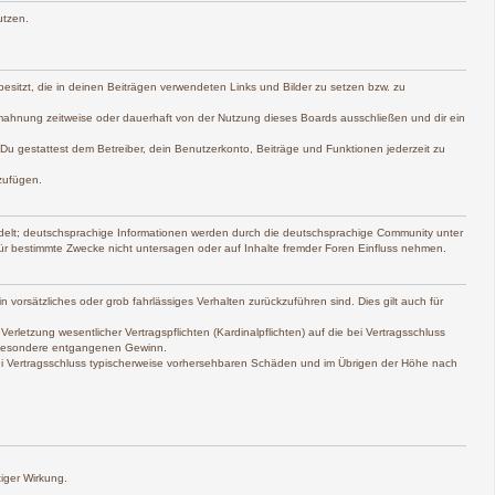
utzen.
 besitzt, die in deinen Beiträgen verwendeten Links und Bilder zu setzen bzw. zu
mahnung zeitweise oder dauerhaft von der Nutzung dieses Boards ausschließen und dir ein
. Du gestattest dem Betreiber, dein Benutzerkonto, Beiträge und Funktionen jederzeit zu
zufügen.
delt; deutschsprachige Informationen werden durch die deutschsprachige Community unter
ür bestimmte Zwecke nicht untersagen oder auf Inhalte fremder Foren Einfluss nehmen.
 vorsätzliches oder grob fahrlässiges Verhalten zurückzuführen sind. Dies gilt auch für
etzung wesentlicher Vertragspflichten (Kardinalpflichten) auf die bei Vertragsschluss
nsbesondere entgangenen Gewinn.
bei Vertragsschluss typischerweise vorhersehbaren Schäden und im Übrigen der Höhe nach
iger Wirkung.