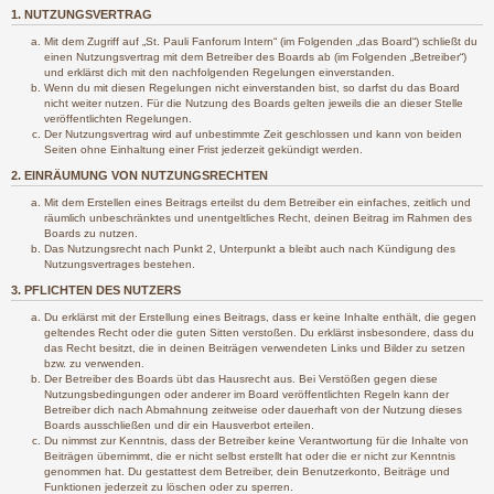
1. NUTZUNGSVERTRAG
Mit dem Zugriff auf „St. Pauli Fanforum Intern“ (im Folgenden „das Board“) schließt du
einen Nutzungsvertrag mit dem Betreiber des Boards ab (im Folgenden „Betreiber“)
und erklärst dich mit den nachfolgenden Regelungen einverstanden.
Wenn du mit diesen Regelungen nicht einverstanden bist, so darfst du das Board
nicht weiter nutzen. Für die Nutzung des Boards gelten jeweils die an dieser Stelle
veröffentlichten Regelungen.
Der Nutzungsvertrag wird auf unbestimmte Zeit geschlossen und kann von beiden
Seiten ohne Einhaltung einer Frist jederzeit gekündigt werden.
2. EINRÄUMUNG VON NUTZUNGSRECHTEN
Mit dem Erstellen eines Beitrags erteilst du dem Betreiber ein einfaches, zeitlich und
räumlich unbeschränktes und unentgeltliches Recht, deinen Beitrag im Rahmen des
Boards zu nutzen.
Das Nutzungsrecht nach Punkt 2, Unterpunkt a bleibt auch nach Kündigung des
Nutzungsvertrages bestehen.
3. PFLICHTEN DES NUTZERS
Du erklärst mit der Erstellung eines Beitrags, dass er keine Inhalte enthält, die gegen
geltendes Recht oder die guten Sitten verstoßen. Du erklärst insbesondere, dass du
das Recht besitzt, die in deinen Beiträgen verwendeten Links und Bilder zu setzen
bzw. zu verwenden.
Der Betreiber des Boards übt das Hausrecht aus. Bei Verstößen gegen diese
Nutzungsbedingungen oder anderer im Board veröffentlichten Regeln kann der
Betreiber dich nach Abmahnung zeitweise oder dauerhaft von der Nutzung dieses
Boards ausschließen und dir ein Hausverbot erteilen.
Du nimmst zur Kenntnis, dass der Betreiber keine Verantwortung für die Inhalte von
Beiträgen übernimmt, die er nicht selbst erstellt hat oder die er nicht zur Kenntnis
genommen hat. Du gestattest dem Betreiber, dein Benutzerkonto, Beiträge und
Funktionen jederzeit zu löschen oder zu sperren.