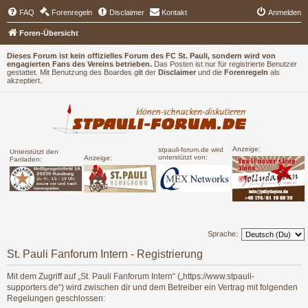
FAQ
Forenregeln
Disclaimer
Kontakt
Anmelden
Foren-Übersicht
Dieses Forum ist kein offizielles Forum des FC St. Pauli, sondern wird von
engagierten Fans des Vereins betrieben.
Das Posten ist nur für registrierte Benutzer
gestattet. Mit Benutzung des Boardes gilt der
Disclaimer
und die
Forenregeln
als
akzeptiert.
Anzeige:
stpauli-forum.de wird
Unterstützt den
unterstützt von:
Anzeige:
Fanladen:
Sprache:
St. Pauli Fanforum Intern - Registrierung
Mit dem Zugriff auf „St. Pauli Fanforum Intern“ („https://www.stpauli-
supporters.de“) wird zwischen dir und dem Betreiber ein Vertrag mit folgenden
Regelungen geschlossen: