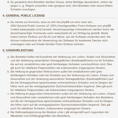
Du gestattest dem Betreiber darüber hinaus, deine Beiträge abzuändern, sofern sie
gegen o. g. Regeln verstoßen oder geeignet sind, dem Betreiber oder einem Dritten
Schaden zuzufügen.
4. GENERAL PUBLIC LICENSE
Du nimmst zur Kenntnis, dass es sich bei phpBB um eine unter der „
GNU General Public License v2
“ (GPL) bereitgestellten Foren-Software von phpBB
Limited (www.phpbb.com) handelt; deutschsprachige Informationen werden durch die
deutschsprachige Community unter www.phpbb.de zur Verfügung gestellt. Beide
haben keinen Einfluss auf die Art und Weise, wie die Software verwendet wird. Sie
können insbesondere die Verwendung der Software für bestimmte Zwecke nicht
untersagen oder auf Inhalte fremder Foren Einfluss nehmen.
5. GEWÄHRLEISTUNG
Der Betreiber haftet mit Ausnahme der Verletzung von Leben, Körper und Gesundheit
und der Verletzung wesentlicher Vertragspflichten (Kardinalpflichten) nur für Schäden,
die auf ein vorsätzliches oder grob fahrlässiges Verhalten zurückzuführen sind. Dies
gilt auch für mittelbare Folgeschäden wie insbesondere entgangenen Gewinn.
Die Haftung ist gegenüber Verbrauchern außer bei vorsätzlichem oder grob
fahrlässigem Verhalten oder bei Schäden aus der Verletzung von Leben, Körper und
Gesundheit und der Verletzung wesentlicher Vertragspflichten (Kardinalpflichten) auf
die bei Vertragsschluss typischerweise vorhersehbaren Schäden und im übrigen der
Höhe nach auf die vertragstypischen Durchschnittsschäden begrenzt. Dies gilt auch
für mittelbare Folgeschäden wie insbesondere entgangenen Gewinn.
Die Haftung ist gegenüber Unternehmern außer bei der Verletzung von Leben, Körper
und Gesundheit oder vorsätzlichem oder grob fahrlässigem Verhalten des Betreibers
auf die bei Vertragsschluss typischerweise vorhersehbaren Schäden und im Übrigen
der Höhe nach auf die vertragstypischen Durchschnittsschäden begrenzt. Dies gilt
auch für mittelbare Schäden, insbesondere entgangenen Gewinn.
Die Haftungsbegrenzung der Absätze a bis c gilt sinngemäß auch zugunsten der
Mitarbeiter und Erfüllungsgehilfen des Betreibers.