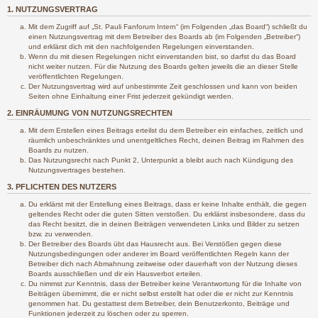
1. NUTZUNGSVERTRAG
Mit dem Zugriff auf „St. Pauli Fanforum Intern“ (im Folgenden „das Board“) schließt du
einen Nutzungsvertrag mit dem Betreiber des Boards ab (im Folgenden „Betreiber“)
und erklärst dich mit den nachfolgenden Regelungen einverstanden.
Wenn du mit diesen Regelungen nicht einverstanden bist, so darfst du das Board
nicht weiter nutzen. Für die Nutzung des Boards gelten jeweils die an dieser Stelle
veröffentlichten Regelungen.
Der Nutzungsvertrag wird auf unbestimmte Zeit geschlossen und kann von beiden
Seiten ohne Einhaltung einer Frist jederzeit gekündigt werden.
2. EINRÄUMUNG VON NUTZUNGSRECHTEN
Mit dem Erstellen eines Beitrags erteilst du dem Betreiber ein einfaches, zeitlich und
räumlich unbeschränktes und unentgeltliches Recht, deinen Beitrag im Rahmen des
Boards zu nutzen.
Das Nutzungsrecht nach Punkt 2, Unterpunkt a bleibt auch nach Kündigung des
Nutzungsvertrages bestehen.
3. PFLICHTEN DES NUTZERS
Du erklärst mit der Erstellung eines Beitrags, dass er keine Inhalte enthält, die gegen
geltendes Recht oder die guten Sitten verstoßen. Du erklärst insbesondere, dass du
das Recht besitzt, die in deinen Beiträgen verwendeten Links und Bilder zu setzen
bzw. zu verwenden.
Der Betreiber des Boards übt das Hausrecht aus. Bei Verstößen gegen diese
Nutzungsbedingungen oder anderer im Board veröffentlichten Regeln kann der
Betreiber dich nach Abmahnung zeitweise oder dauerhaft von der Nutzung dieses
Boards ausschließen und dir ein Hausverbot erteilen.
Du nimmst zur Kenntnis, dass der Betreiber keine Verantwortung für die Inhalte von
Beiträgen übernimmt, die er nicht selbst erstellt hat oder die er nicht zur Kenntnis
genommen hat. Du gestattest dem Betreiber, dein Benutzerkonto, Beiträge und
Funktionen jederzeit zu löschen oder zu sperren.