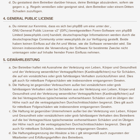
Du gestattest dem Betreiber darüber hinaus, deine Beiträge abzuändern, sofern sie
gegen o. g. Regeln verstoßen oder geeignet sind, dem Betreiber oder einem Dritten
Schaden zuzufügen.
4. GENERAL PUBLIC LICENSE
Du nimmst zur Kenntnis, dass es sich bei phpBB um eine unter der „
GNU General Public License v2
“ (GPL) bereitgestellten Foren-Software von phpBB
Limited (www.phpbb.com) handelt; deutschsprachige Informationen werden durch die
deutschsprachige Community unter www.phpbb.de zur Verfügung gestellt. Beide
haben keinen Einfluss auf die Art und Weise, wie die Software verwendet wird. Sie
können insbesondere die Verwendung der Software für bestimmte Zwecke nicht
untersagen oder auf Inhalte fremder Foren Einfluss nehmen.
5. GEWÄHRLEISTUNG
Der Betreiber haftet mit Ausnahme der Verletzung von Leben, Körper und Gesundheit
und der Verletzung wesentlicher Vertragspflichten (Kardinalpflichten) nur für Schäden,
die auf ein vorsätzliches oder grob fahrlässiges Verhalten zurückzuführen sind. Dies
gilt auch für mittelbare Folgeschäden wie insbesondere entgangenen Gewinn.
Die Haftung ist gegenüber Verbrauchern außer bei vorsätzlichem oder grob
fahrlässigem Verhalten oder bei Schäden aus der Verletzung von Leben, Körper und
Gesundheit und der Verletzung wesentlicher Vertragspflichten (Kardinalpflichten) auf
die bei Vertragsschluss typischerweise vorhersehbaren Schäden und im übrigen der
Höhe nach auf die vertragstypischen Durchschnittsschäden begrenzt. Dies gilt auch
für mittelbare Folgeschäden wie insbesondere entgangenen Gewinn.
Die Haftung ist gegenüber Unternehmern außer bei der Verletzung von Leben, Körper
und Gesundheit oder vorsätzlichem oder grob fahrlässigem Verhalten des Betreibers
auf die bei Vertragsschluss typischerweise vorhersehbaren Schäden und im Übrigen
der Höhe nach auf die vertragstypischen Durchschnittsschäden begrenzt. Dies gilt
auch für mittelbare Schäden, insbesondere entgangenen Gewinn.
Die Haftungsbegrenzung der Absätze a bis c gilt sinngemäß auch zugunsten der
Mitarbeiter und Erfüllungsgehilfen des Betreibers.