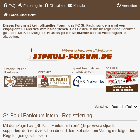
FAQ
Forenregeln
Disclaimer
Kontakt
Anmelden
Foren-Übersicht
Dieses Forum ist kein offizielles Forum des FC St. Pauli, sondern wird von
engagierten Fans des Vereins betrieben.
Das Posten ist nur für registrierte Benutzer
gestattet. Mit Benutzung des Boardes gilt der
Disclaimer
und die
Forenregeln
als
akzeptiert.
Anzeige:
stpauli-forum.de wird
Unterstützt den
unterstützt von:
Anzeige:
Fanladen:
Sprache:
St. Pauli Fanforum Intern - Registrierung
Mit dem Zugriff auf „St. Pauli Fanforum Intern“ („https://www.stpauli-
supporters.de“) wird zwischen dir und dem Betreiber ein Vertrag mit folgenden
Regelungen geschlossen: