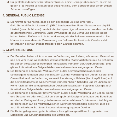
Du gestattest dem Betreiber darüber hinaus, deine Beiträge abzuändern, sofern sie
gegen o. g. Regeln verstoßen oder geeignet sind, dem Betreiber oder einem Dritten
Schaden zuzufügen.
4. GENERAL PUBLIC LICENSE
Du nimmst zur Kenntnis, dass es sich bei phpBB um eine unter der „
GNU General Public License v2
“ (GPL) bereitgestellten Foren-Software von phpBB
Limited (www.phpbb.com) handelt; deutschsprachige Informationen werden durch die
deutschsprachige Community unter www.phpbb.de zur Verfügung gestellt. Beide
haben keinen Einfluss auf die Art und Weise, wie die Software verwendet wird. Sie
können insbesondere die Verwendung der Software für bestimmte Zwecke nicht
untersagen oder auf Inhalte fremder Foren Einfluss nehmen.
5. GEWÄHRLEISTUNG
Der Betreiber haftet mit Ausnahme der Verletzung von Leben, Körper und Gesundheit
und der Verletzung wesentlicher Vertragspflichten (Kardinalpflichten) nur für Schäden,
die auf ein vorsätzliches oder grob fahrlässiges Verhalten zurückzuführen sind. Dies
gilt auch für mittelbare Folgeschäden wie insbesondere entgangenen Gewinn.
Die Haftung ist gegenüber Verbrauchern außer bei vorsätzlichem oder grob
fahrlässigem Verhalten oder bei Schäden aus der Verletzung von Leben, Körper und
Gesundheit und der Verletzung wesentlicher Vertragspflichten (Kardinalpflichten) auf
die bei Vertragsschluss typischerweise vorhersehbaren Schäden und im übrigen der
Höhe nach auf die vertragstypischen Durchschnittsschäden begrenzt. Dies gilt auch
für mittelbare Folgeschäden wie insbesondere entgangenen Gewinn.
Die Haftung ist gegenüber Unternehmern außer bei der Verletzung von Leben, Körper
und Gesundheit oder vorsätzlichem oder grob fahrlässigem Verhalten des Betreibers
auf die bei Vertragsschluss typischerweise vorhersehbaren Schäden und im Übrigen
der Höhe nach auf die vertragstypischen Durchschnittsschäden begrenzt. Dies gilt
auch für mittelbare Schäden, insbesondere entgangenen Gewinn.
Die Haftungsbegrenzung der Absätze a bis c gilt sinngemäß auch zugunsten der
Mitarbeiter und Erfüllungsgehilfen des Betreibers.