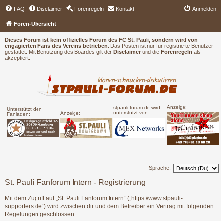
FAQ
Disclaimer
Forenregeln
Kontakt
Anmelden
Foren-Übersicht
Dieses Forum ist kein offizielles Forum des FC St. Pauli, sondern wird von
engagierten Fans des Vereins betrieben.
Das Posten ist nur für registrierte Benutzer
gestattet. Mit Benutzung des Boardes gilt der
Disclaimer
und die
Forenregeln
als
akzeptiert.
Anzeige:
stpauli-forum.de wird
Unterstützt den
unterstützt von:
Anzeige:
Fanladen:
Sprache:
St. Pauli Fanforum Intern - Registrierung
Mit dem Zugriff auf „St. Pauli Fanforum Intern“ („https://www.stpauli-
supporters.de“) wird zwischen dir und dem Betreiber ein Vertrag mit folgenden
Regelungen geschlossen: