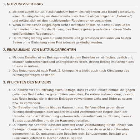
1. NUTZUNGSVERTRAG
Mit dem Zugriff auf „St. Pauli Fanforum Intern“ (im Folgenden „das Board“) schließt du
einen Nutzungsvertrag mit dem Betreiber des Boards ab (im Folgenden „Betreiber“)
und erklärst dich mit den nachfolgenden Regelungen einverstanden.
Wenn du mit diesen Regelungen nicht einverstanden bist, so darfst du das Board
nicht weiter nutzen. Für die Nutzung des Boards gelten jeweils die an dieser Stelle
veröffentlichten Regelungen.
Der Nutzungsvertrag wird auf unbestimmte Zeit geschlossen und kann von beiden
Seiten ohne Einhaltung einer Frist jederzeit gekündigt werden.
2. EINRÄUMUNG VON NUTZUNGSRECHTEN
Mit dem Erstellen eines Beitrags erteilst du dem Betreiber ein einfaches, zeitlich und
räumlich unbeschränktes und unentgeltliches Recht, deinen Beitrag im Rahmen des
Boards zu nutzen.
Das Nutzungsrecht nach Punkt 2, Unterpunkt a bleibt auch nach Kündigung des
Nutzungsvertrages bestehen.
3. PFLICHTEN DES NUTZERS
Du erklärst mit der Erstellung eines Beitrags, dass er keine Inhalte enthält, die gegen
geltendes Recht oder die guten Sitten verstoßen. Du erklärst insbesondere, dass du
das Recht besitzt, die in deinen Beiträgen verwendeten Links und Bilder zu setzen
bzw. zu verwenden.
Der Betreiber des Boards übt das Hausrecht aus. Bei Verstößen gegen diese
Nutzungsbedingungen oder anderer im Board veröffentlichten Regeln kann der
Betreiber dich nach Abmahnung zeitweise oder dauerhaft von der Nutzung dieses
Boards ausschließen und dir ein Hausverbot erteilen.
Du nimmst zur Kenntnis, dass der Betreiber keine Verantwortung für die Inhalte von
Beiträgen übernimmt, die er nicht selbst erstellt hat oder die er nicht zur Kenntnis
genommen hat. Du gestattest dem Betreiber, dein Benutzerkonto, Beiträge und
Funktionen jederzeit zu löschen oder zu sperren.