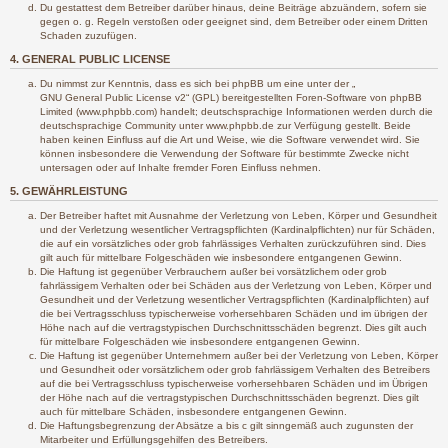
Du gestattest dem Betreiber darüber hinaus, deine Beiträge abzuändern, sofern sie
gegen o. g. Regeln verstoßen oder geeignet sind, dem Betreiber oder einem Dritten
Schaden zuzufügen.
4. GENERAL PUBLIC LICENSE
Du nimmst zur Kenntnis, dass es sich bei phpBB um eine unter der „
GNU General Public License v2
“ (GPL) bereitgestellten Foren-Software von phpBB
Limited (www.phpbb.com) handelt; deutschsprachige Informationen werden durch die
deutschsprachige Community unter www.phpbb.de zur Verfügung gestellt. Beide
haben keinen Einfluss auf die Art und Weise, wie die Software verwendet wird. Sie
können insbesondere die Verwendung der Software für bestimmte Zwecke nicht
untersagen oder auf Inhalte fremder Foren Einfluss nehmen.
5. GEWÄHRLEISTUNG
Der Betreiber haftet mit Ausnahme der Verletzung von Leben, Körper und Gesundheit
und der Verletzung wesentlicher Vertragspflichten (Kardinalpflichten) nur für Schäden,
die auf ein vorsätzliches oder grob fahrlässiges Verhalten zurückzuführen sind. Dies
gilt auch für mittelbare Folgeschäden wie insbesondere entgangenen Gewinn.
Die Haftung ist gegenüber Verbrauchern außer bei vorsätzlichem oder grob
fahrlässigem Verhalten oder bei Schäden aus der Verletzung von Leben, Körper und
Gesundheit und der Verletzung wesentlicher Vertragspflichten (Kardinalpflichten) auf
die bei Vertragsschluss typischerweise vorhersehbaren Schäden und im übrigen der
Höhe nach auf die vertragstypischen Durchschnittsschäden begrenzt. Dies gilt auch
für mittelbare Folgeschäden wie insbesondere entgangenen Gewinn.
Die Haftung ist gegenüber Unternehmern außer bei der Verletzung von Leben, Körper
und Gesundheit oder vorsätzlichem oder grob fahrlässigem Verhalten des Betreibers
auf die bei Vertragsschluss typischerweise vorhersehbaren Schäden und im Übrigen
der Höhe nach auf die vertragstypischen Durchschnittsschäden begrenzt. Dies gilt
auch für mittelbare Schäden, insbesondere entgangenen Gewinn.
Die Haftungsbegrenzung der Absätze a bis c gilt sinngemäß auch zugunsten der
Mitarbeiter und Erfüllungsgehilfen des Betreibers.