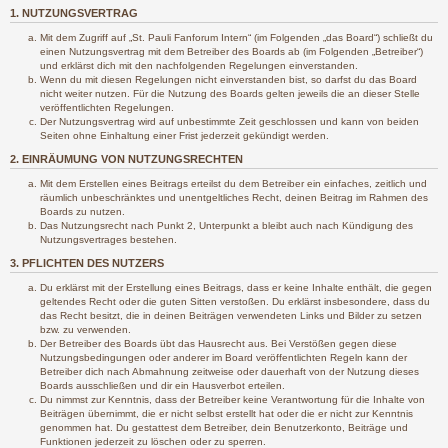
1. NUTZUNGSVERTRAG
Mit dem Zugriff auf „St. Pauli Fanforum Intern“ (im Folgenden „das Board“) schließt du
einen Nutzungsvertrag mit dem Betreiber des Boards ab (im Folgenden „Betreiber“)
und erklärst dich mit den nachfolgenden Regelungen einverstanden.
Wenn du mit diesen Regelungen nicht einverstanden bist, so darfst du das Board
nicht weiter nutzen. Für die Nutzung des Boards gelten jeweils die an dieser Stelle
veröffentlichten Regelungen.
Der Nutzungsvertrag wird auf unbestimmte Zeit geschlossen und kann von beiden
Seiten ohne Einhaltung einer Frist jederzeit gekündigt werden.
2. EINRÄUMUNG VON NUTZUNGSRECHTEN
Mit dem Erstellen eines Beitrags erteilst du dem Betreiber ein einfaches, zeitlich und
räumlich unbeschränktes und unentgeltliches Recht, deinen Beitrag im Rahmen des
Boards zu nutzen.
Das Nutzungsrecht nach Punkt 2, Unterpunkt a bleibt auch nach Kündigung des
Nutzungsvertrages bestehen.
3. PFLICHTEN DES NUTZERS
Du erklärst mit der Erstellung eines Beitrags, dass er keine Inhalte enthält, die gegen
geltendes Recht oder die guten Sitten verstoßen. Du erklärst insbesondere, dass du
das Recht besitzt, die in deinen Beiträgen verwendeten Links und Bilder zu setzen
bzw. zu verwenden.
Der Betreiber des Boards übt das Hausrecht aus. Bei Verstößen gegen diese
Nutzungsbedingungen oder anderer im Board veröffentlichten Regeln kann der
Betreiber dich nach Abmahnung zeitweise oder dauerhaft von der Nutzung dieses
Boards ausschließen und dir ein Hausverbot erteilen.
Du nimmst zur Kenntnis, dass der Betreiber keine Verantwortung für die Inhalte von
Beiträgen übernimmt, die er nicht selbst erstellt hat oder die er nicht zur Kenntnis
genommen hat. Du gestattest dem Betreiber, dein Benutzerkonto, Beiträge und
Funktionen jederzeit zu löschen oder zu sperren.