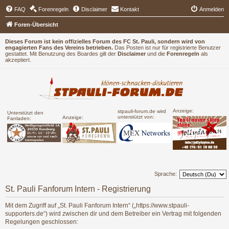
FAQ
Forenregeln
Disclaimer
Kontakt
Anmelden
Foren-Übersicht
Dieses Forum ist kein offizielles Forum des FC St. Pauli, sondern wird von
engagierten Fans des Vereins betrieben.
Das Posten ist nur für registrierte Benutzer
gestattet. Mit Benutzung des Boardes gilt der
Disclaimer
und die
Forenregeln
als
akzeptiert.
Anzeige:
stpauli-forum.de wird
Unterstützt den
unterstützt von:
Anzeige:
Fanladen:
Sprache:
St. Pauli Fanforum Intern - Registrierung
Mit dem Zugriff auf „St. Pauli Fanforum Intern“ („https://www.stpauli-
supporters.de“) wird zwischen dir und dem Betreiber ein Vertrag mit folgenden
Regelungen geschlossen: