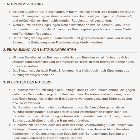
1. NUTZUNGSVERTRAG
Mit dem Zugriff auf „St. Pauli Fanforum Intern“ (im Folgenden „das Board“) schließt du
einen Nutzungsvertrag mit dem Betreiber des Boards ab (im Folgenden „Betreiber“)
und erklärst dich mit den nachfolgenden Regelungen einverstanden.
Wenn du mit diesen Regelungen nicht einverstanden bist, so darfst du das Board
nicht weiter nutzen. Für die Nutzung des Boards gelten jeweils die an dieser Stelle
veröffentlichten Regelungen.
Der Nutzungsvertrag wird auf unbestimmte Zeit geschlossen und kann von beiden
Seiten ohne Einhaltung einer Frist jederzeit gekündigt werden.
2. EINRÄUMUNG VON NUTZUNGSRECHTEN
Mit dem Erstellen eines Beitrags erteilst du dem Betreiber ein einfaches, zeitlich und
räumlich unbeschränktes und unentgeltliches Recht, deinen Beitrag im Rahmen des
Boards zu nutzen.
Das Nutzungsrecht nach Punkt 2, Unterpunkt a bleibt auch nach Kündigung des
Nutzungsvertrages bestehen.
3. PFLICHTEN DES NUTZERS
Du erklärst mit der Erstellung eines Beitrags, dass er keine Inhalte enthält, die gegen
geltendes Recht oder die guten Sitten verstoßen. Du erklärst insbesondere, dass du
das Recht besitzt, die in deinen Beiträgen verwendeten Links und Bilder zu setzen
bzw. zu verwenden.
Der Betreiber des Boards übt das Hausrecht aus. Bei Verstößen gegen diese
Nutzungsbedingungen oder anderer im Board veröffentlichten Regeln kann der
Betreiber dich nach Abmahnung zeitweise oder dauerhaft von der Nutzung dieses
Boards ausschließen und dir ein Hausverbot erteilen.
Du nimmst zur Kenntnis, dass der Betreiber keine Verantwortung für die Inhalte von
Beiträgen übernimmt, die er nicht selbst erstellt hat oder die er nicht zur Kenntnis
genommen hat. Du gestattest dem Betreiber, dein Benutzerkonto, Beiträge und
Funktionen jederzeit zu löschen oder zu sperren.