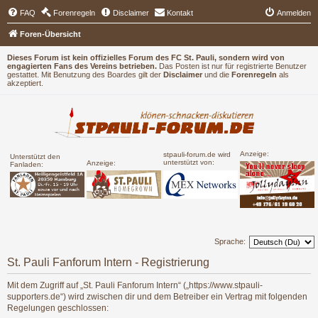
FAQ
Forenregeln
Disclaimer
Kontakt
Anmelden
Foren-Übersicht
Dieses Forum ist kein offizielles Forum des FC St. Pauli, sondern wird von
engagierten Fans des Vereins betrieben.
Das Posten ist nur für registrierte Benutzer
gestattet. Mit Benutzung des Boardes gilt der
Disclaimer
und die
Forenregeln
als
akzeptiert.
Anzeige:
stpauli-forum.de wird
Unterstützt den
unterstützt von:
Anzeige:
Fanladen:
Sprache:
St. Pauli Fanforum Intern - Registrierung
Mit dem Zugriff auf „St. Pauli Fanforum Intern“ („https://www.stpauli-
supporters.de“) wird zwischen dir und dem Betreiber ein Vertrag mit folgenden
Regelungen geschlossen: