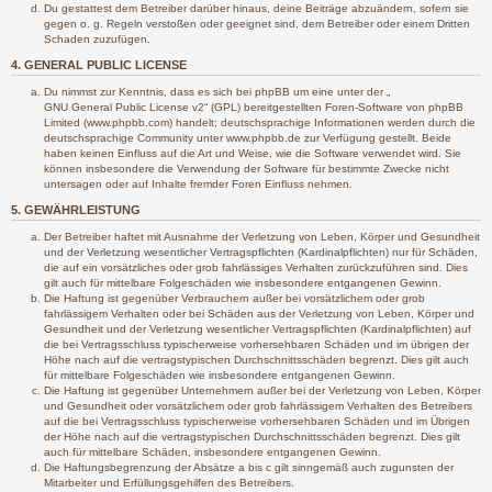
Du gestattest dem Betreiber darüber hinaus, deine Beiträge abzuändern, sofern sie
gegen o. g. Regeln verstoßen oder geeignet sind, dem Betreiber oder einem Dritten
Schaden zuzufügen.
4. GENERAL PUBLIC LICENSE
Du nimmst zur Kenntnis, dass es sich bei phpBB um eine unter der „
GNU General Public License v2
“ (GPL) bereitgestellten Foren-Software von phpBB
Limited (www.phpbb.com) handelt; deutschsprachige Informationen werden durch die
deutschsprachige Community unter www.phpbb.de zur Verfügung gestellt. Beide
haben keinen Einfluss auf die Art und Weise, wie die Software verwendet wird. Sie
können insbesondere die Verwendung der Software für bestimmte Zwecke nicht
untersagen oder auf Inhalte fremder Foren Einfluss nehmen.
5. GEWÄHRLEISTUNG
Der Betreiber haftet mit Ausnahme der Verletzung von Leben, Körper und Gesundheit
und der Verletzung wesentlicher Vertragspflichten (Kardinalpflichten) nur für Schäden,
die auf ein vorsätzliches oder grob fahrlässiges Verhalten zurückzuführen sind. Dies
gilt auch für mittelbare Folgeschäden wie insbesondere entgangenen Gewinn.
Die Haftung ist gegenüber Verbrauchern außer bei vorsätzlichem oder grob
fahrlässigem Verhalten oder bei Schäden aus der Verletzung von Leben, Körper und
Gesundheit und der Verletzung wesentlicher Vertragspflichten (Kardinalpflichten) auf
die bei Vertragsschluss typischerweise vorhersehbaren Schäden und im übrigen der
Höhe nach auf die vertragstypischen Durchschnittsschäden begrenzt. Dies gilt auch
für mittelbare Folgeschäden wie insbesondere entgangenen Gewinn.
Die Haftung ist gegenüber Unternehmern außer bei der Verletzung von Leben, Körper
und Gesundheit oder vorsätzlichem oder grob fahrlässigem Verhalten des Betreibers
auf die bei Vertragsschluss typischerweise vorhersehbaren Schäden und im Übrigen
der Höhe nach auf die vertragstypischen Durchschnittsschäden begrenzt. Dies gilt
auch für mittelbare Schäden, insbesondere entgangenen Gewinn.
Die Haftungsbegrenzung der Absätze a bis c gilt sinngemäß auch zugunsten der
Mitarbeiter und Erfüllungsgehilfen des Betreibers.