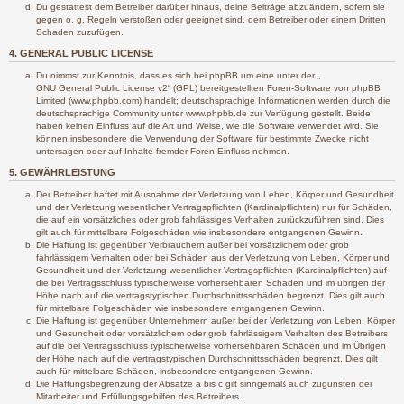
Du gestattest dem Betreiber darüber hinaus, deine Beiträge abzuändern, sofern sie
gegen o. g. Regeln verstoßen oder geeignet sind, dem Betreiber oder einem Dritten
Schaden zuzufügen.
4. GENERAL PUBLIC LICENSE
Du nimmst zur Kenntnis, dass es sich bei phpBB um eine unter der „
GNU General Public License v2
“ (GPL) bereitgestellten Foren-Software von phpBB
Limited (www.phpbb.com) handelt; deutschsprachige Informationen werden durch die
deutschsprachige Community unter www.phpbb.de zur Verfügung gestellt. Beide
haben keinen Einfluss auf die Art und Weise, wie die Software verwendet wird. Sie
können insbesondere die Verwendung der Software für bestimmte Zwecke nicht
untersagen oder auf Inhalte fremder Foren Einfluss nehmen.
5. GEWÄHRLEISTUNG
Der Betreiber haftet mit Ausnahme der Verletzung von Leben, Körper und Gesundheit
und der Verletzung wesentlicher Vertragspflichten (Kardinalpflichten) nur für Schäden,
die auf ein vorsätzliches oder grob fahrlässiges Verhalten zurückzuführen sind. Dies
gilt auch für mittelbare Folgeschäden wie insbesondere entgangenen Gewinn.
Die Haftung ist gegenüber Verbrauchern außer bei vorsätzlichem oder grob
fahrlässigem Verhalten oder bei Schäden aus der Verletzung von Leben, Körper und
Gesundheit und der Verletzung wesentlicher Vertragspflichten (Kardinalpflichten) auf
die bei Vertragsschluss typischerweise vorhersehbaren Schäden und im übrigen der
Höhe nach auf die vertragstypischen Durchschnittsschäden begrenzt. Dies gilt auch
für mittelbare Folgeschäden wie insbesondere entgangenen Gewinn.
Die Haftung ist gegenüber Unternehmern außer bei der Verletzung von Leben, Körper
und Gesundheit oder vorsätzlichem oder grob fahrlässigem Verhalten des Betreibers
auf die bei Vertragsschluss typischerweise vorhersehbaren Schäden und im Übrigen
der Höhe nach auf die vertragstypischen Durchschnittsschäden begrenzt. Dies gilt
auch für mittelbare Schäden, insbesondere entgangenen Gewinn.
Die Haftungsbegrenzung der Absätze a bis c gilt sinngemäß auch zugunsten der
Mitarbeiter und Erfüllungsgehilfen des Betreibers.