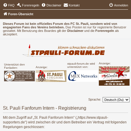
FAQ
Forenregeln
Disclaimer
Kontakt
Anmelden
Foren-Übersicht
Dieses Forum ist kein offizielles Forum des FC St. Pauli, sondern wird von
engagierten Fans des Vereins betrieben.
Das Posten ist nur für registrierte Benutzer
gestattet. Mit Benutzung des Boardes gilt der
Disclaimer
und die
Forenregeln
als
akzeptiert.
Anzeige:
stpauli-forum.de wird
Unterstützt den
unterstützt von:
Anzeige:
Fanladen:
Sprache:
St. Pauli Fanforum Intern - Registrierung
Mit dem Zugriff auf „St. Pauli Fanforum Intern“ („https://www.stpauli-
supporters.de“) wird zwischen dir und dem Betreiber ein Vertrag mit folgenden
Regelungen geschlossen: