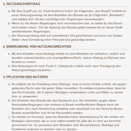
1. NUTZUNGSVERTRAG
Mit dem Zugriff auf „St. Pauli Fanforum Intern“ (im Folgenden „das Board“) schließt du
einen Nutzungsvertrag mit dem Betreiber des Boards ab (im Folgenden „Betreiber“)
und erklärst dich mit den nachfolgenden Regelungen einverstanden.
Wenn du mit diesen Regelungen nicht einverstanden bist, so darfst du das Board
nicht weiter nutzen. Für die Nutzung des Boards gelten jeweils die an dieser Stelle
veröffentlichten Regelungen.
Der Nutzungsvertrag wird auf unbestimmte Zeit geschlossen und kann von beiden
Seiten ohne Einhaltung einer Frist jederzeit gekündigt werden.
2. EINRÄUMUNG VON NUTZUNGSRECHTEN
Mit dem Erstellen eines Beitrags erteilst du dem Betreiber ein einfaches, zeitlich und
räumlich unbeschränktes und unentgeltliches Recht, deinen Beitrag im Rahmen des
Boards zu nutzen.
Das Nutzungsrecht nach Punkt 2, Unterpunkt a bleibt auch nach Kündigung des
Nutzungsvertrages bestehen.
3. PFLICHTEN DES NUTZERS
Du erklärst mit der Erstellung eines Beitrags, dass er keine Inhalte enthält, die gegen
geltendes Recht oder die guten Sitten verstoßen. Du erklärst insbesondere, dass du
das Recht besitzt, die in deinen Beiträgen verwendeten Links und Bilder zu setzen
bzw. zu verwenden.
Der Betreiber des Boards übt das Hausrecht aus. Bei Verstößen gegen diese
Nutzungsbedingungen oder anderer im Board veröffentlichten Regeln kann der
Betreiber dich nach Abmahnung zeitweise oder dauerhaft von der Nutzung dieses
Boards ausschließen und dir ein Hausverbot erteilen.
Du nimmst zur Kenntnis, dass der Betreiber keine Verantwortung für die Inhalte von
Beiträgen übernimmt, die er nicht selbst erstellt hat oder die er nicht zur Kenntnis
genommen hat. Du gestattest dem Betreiber, dein Benutzerkonto, Beiträge und
Funktionen jederzeit zu löschen oder zu sperren.