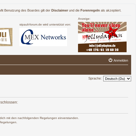
. Mit Benutzung des Boardes gilt der
Disclaimer
und die
Forenregeln
als akzeptiert.
Anzeige:
stpauli-forum.de wird unterstützt von:
Anmelden
Sprache:
eschlossen:
rst dich mit den nachfolgenden Regelungen einverstanden.
n Regelungen.