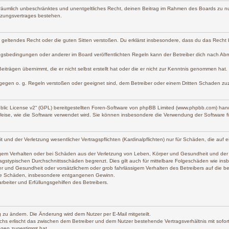
und räumlich unbeschränktes und unentgeltliches Recht, deinen Beitrag im Rahmen des Boards zu n
tzungsvertrages bestehen.
gen geltendes Recht oder die guten Sitten verstoßen. Du erklärst insbesondere, dass du das Recht
gsbedingungen oder anderer im Board veröffentlichten Regeln kann der Betreiber dich nach Ab
eiträgen übernimmt, die er nicht selbst erstellt hat oder die er nicht zur Kenntnis genommen hat
 gegen o. g. Regeln verstoßen oder geeignet sind, dem Betreiber oder einem Dritten Schaden zu
lic License v2
“ (GPL) bereitgestellten Foren-Software von phpBB Limited (www.phpbb.com) han
Weise, wie die Software verwendet wird. Sie können insbesondere die Verwendung der Software f
d der Verletzung wesentlicher Vertragspflichten (Kardinalpflichten) nur für Schäden, die auf ein
gem Verhalten oder bei Schäden aus der Verletzung von Leben, Körper und Gesundheit und der Verl
agstypischen Durchschnittsschäden begrenzt. Dies gilt auch für mittelbare Folgeschäden wie i
r und Gesundheit oder vorsätzlichem oder grob fahrlässigem Verhalten des Betreibers auf die 
lbare Schäden, insbesondere entgangenen Gewinn.
beiter und Erfüllungsgehilfen des Betreibers.
 zu ändern. Die Änderung wird dem Nutzer per E-Mail mitgeteilt.
chs erlischt das zwischen dem Betreiber und dem Nutzer bestehende Vertragsverhältnis mit sofort
ngen zugestimmt hat.