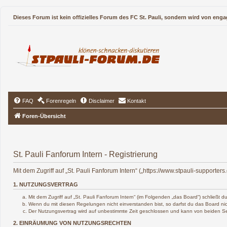
Dieses Forum ist kein offizielles Forum des FC St. Pauli, sondern wird von enga
FAQ
Forenregeln
Disclaimer
Kontakt
Foren-Übersicht
St. Pauli Fanforum Intern - Registrierung
Mit dem Zugriff auf „St. Pauli Fanforum Intern“ („https://www.stpauli-support
1. NUTZUNGSVERTRAG
Mit dem Zugriff auf „St. Pauli Fanforum Intern“ (im Folgenden „das Board“) schließt
Wenn du mit diesen Regelungen nicht einverstanden bist, so darfst du das Board nich
Der Nutzungsvertrag wird auf unbestimmte Zeit geschlossen und kann von beiden Sei
2. EINRÄUMUNG VON NUTZUNGSRECHTEN