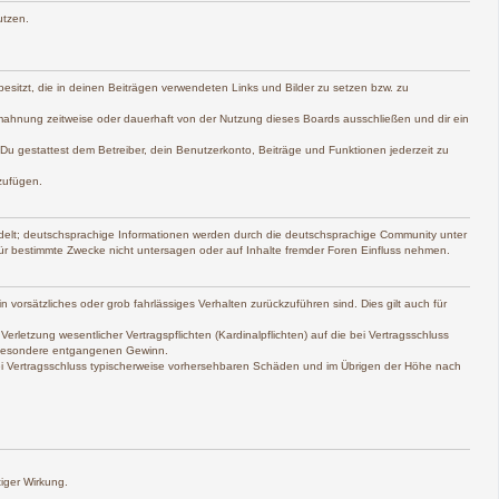
utzen.
 besitzt, die in deinen Beiträgen verwendeten Links und Bilder zu setzen bzw. zu
mahnung zeitweise oder dauerhaft von der Nutzung dieses Boards ausschließen und dir ein
. Du gestattest dem Betreiber, dein Benutzerkonto, Beiträge und Funktionen jederzeit zu
zufügen.
delt; deutschsprachige Informationen werden durch die deutschsprachige Community unter
ür bestimmte Zwecke nicht untersagen oder auf Inhalte fremder Foren Einfluss nehmen.
 vorsätzliches oder grob fahrlässiges Verhalten zurückzuführen sind. Dies gilt auch für
etzung wesentlicher Vertragspflichten (Kardinalpflichten) auf die bei Vertragsschluss
nsbesondere entgangenen Gewinn.
bei Vertragsschluss typischerweise vorhersehbaren Schäden und im Übrigen der Höhe nach
iger Wirkung.