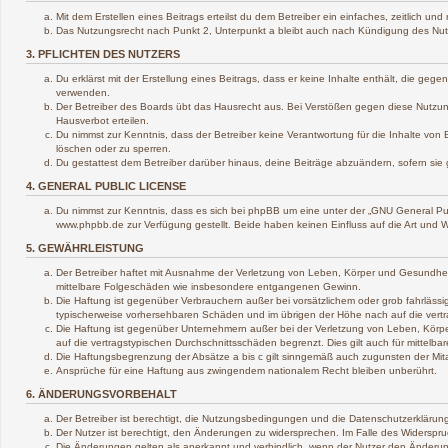
Mit dem Erstellen eines Beitrags erteilst du dem Betreiber ein einfaches, zeitlich 
Das Nutzungsrecht nach Punkt 2, Unterpunkt a bleibt auch nach Kündigung des Nu
3. PFLICHTEN DES NUTZERS
Du erklärst mit der Erstellung eines Beitrags, dass er keine Inhalte enthält, die ge
verwenden.
Der Betreiber des Boards übt das Hausrecht aus. Bei Verstößen gegen diese Nutzun
Hausverbot erteilen.
Du nimmst zur Kenntnis, dass der Betreiber keine Verantwortung für die Inhalte von B
löschen oder zu sperren.
Du gestattest dem Betreiber darüber hinaus, deine Beiträge abzuändern, sofern sie
4. GENERAL PUBLIC LICENSE
Du nimmst zur Kenntnis, dass es sich bei phpBB um eine unter der „
GNU General Pub
www.phpbb.de zur Verfügung gestellt. Beide haben keinen Einfluss auf die Art und 
5. GEWÄHRLEISTUNG
Der Betreiber haftet mit Ausnahme der Verletzung von Leben, Körper und Gesundheit un
mittelbare Folgeschäden wie insbesondere entgangenen Gewinn.
Die Haftung ist gegenüber Verbrauchern außer bei vorsätzlichem oder grob fahrlässi
typischerweise vorhersehbaren Schäden und im übrigen der Höhe nach auf die vertr
Die Haftung ist gegenüber Unternehmern außer bei der Verletzung von Leben, Körpe
auf die vertragstypischen Durchschnittsschäden begrenzt. Dies gilt auch für mitte
Die Haftungsbegrenzung der Absätze a bis c gilt sinngemäß auch zugunsten der Mitar
Ansprüche für eine Haftung aus zwingendem nationalem Recht bleiben unberührt.
6. ÄNDERUNGSVORBEHALT
Der Betreiber ist berechtigt, die Nutzungsbedingungen und die Datenschutzerklärung
Der Nutzer ist berechtigt, den Änderungen zu widersprechen. Im Falle des Widerspru
Die Änderungen gelten als anerkannt und verbindlich, wenn der Nutzer den Änderu