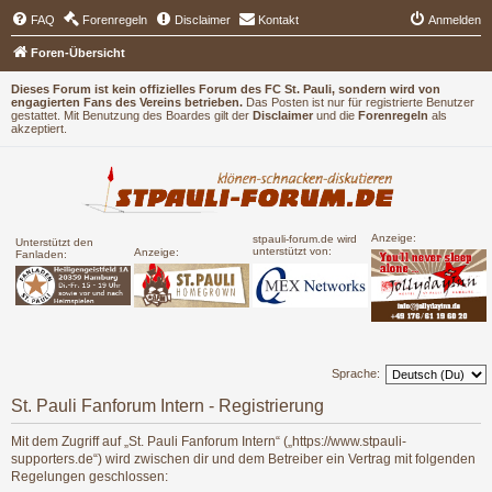
FAQ
Forenregeln
Disclaimer
Kontakt
Anmelden
Foren-Übersicht
Dieses Forum ist kein offizielles Forum des FC St. Pauli, sondern wird von
engagierten Fans des Vereins betrieben.
Das Posten ist nur für registrierte Benutzer
gestattet. Mit Benutzung des Boardes gilt der
Disclaimer
und die
Forenregeln
als
akzeptiert.
Anzeige:
stpauli-forum.de wird
Unterstützt den
unterstützt von:
Anzeige:
Fanladen:
Sprache:
St. Pauli Fanforum Intern - Registrierung
Mit dem Zugriff auf „St. Pauli Fanforum Intern“ („https://www.stpauli-
supporters.de“) wird zwischen dir und dem Betreiber ein Vertrag mit folgenden
Regelungen geschlossen: