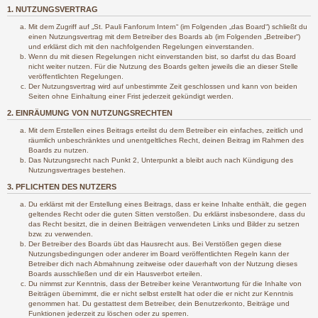
1. NUTZUNGSVERTRAG
Mit dem Zugriff auf „St. Pauli Fanforum Intern“ (im Folgenden „das Board“) schließt du
einen Nutzungsvertrag mit dem Betreiber des Boards ab (im Folgenden „Betreiber“)
und erklärst dich mit den nachfolgenden Regelungen einverstanden.
Wenn du mit diesen Regelungen nicht einverstanden bist, so darfst du das Board
nicht weiter nutzen. Für die Nutzung des Boards gelten jeweils die an dieser Stelle
veröffentlichten Regelungen.
Der Nutzungsvertrag wird auf unbestimmte Zeit geschlossen und kann von beiden
Seiten ohne Einhaltung einer Frist jederzeit gekündigt werden.
2. EINRÄUMUNG VON NUTZUNGSRECHTEN
Mit dem Erstellen eines Beitrags erteilst du dem Betreiber ein einfaches, zeitlich und
räumlich unbeschränktes und unentgeltliches Recht, deinen Beitrag im Rahmen des
Boards zu nutzen.
Das Nutzungsrecht nach Punkt 2, Unterpunkt a bleibt auch nach Kündigung des
Nutzungsvertrages bestehen.
3. PFLICHTEN DES NUTZERS
Du erklärst mit der Erstellung eines Beitrags, dass er keine Inhalte enthält, die gegen
geltendes Recht oder die guten Sitten verstoßen. Du erklärst insbesondere, dass du
das Recht besitzt, die in deinen Beiträgen verwendeten Links und Bilder zu setzen
bzw. zu verwenden.
Der Betreiber des Boards übt das Hausrecht aus. Bei Verstößen gegen diese
Nutzungsbedingungen oder anderer im Board veröffentlichten Regeln kann der
Betreiber dich nach Abmahnung zeitweise oder dauerhaft von der Nutzung dieses
Boards ausschließen und dir ein Hausverbot erteilen.
Du nimmst zur Kenntnis, dass der Betreiber keine Verantwortung für die Inhalte von
Beiträgen übernimmt, die er nicht selbst erstellt hat oder die er nicht zur Kenntnis
genommen hat. Du gestattest dem Betreiber, dein Benutzerkonto, Beiträge und
Funktionen jederzeit zu löschen oder zu sperren.