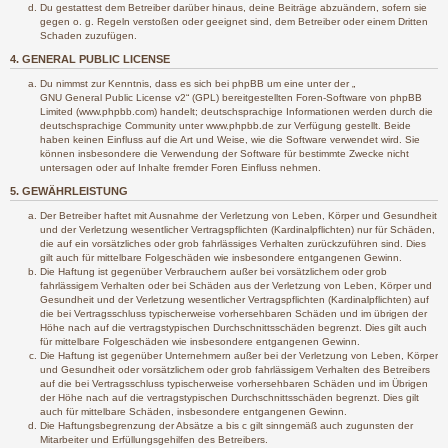
Du gestattest dem Betreiber darüber hinaus, deine Beiträge abzuändern, sofern sie
gegen o. g. Regeln verstoßen oder geeignet sind, dem Betreiber oder einem Dritten
Schaden zuzufügen.
4. GENERAL PUBLIC LICENSE
Du nimmst zur Kenntnis, dass es sich bei phpBB um eine unter der „
GNU General Public License v2
“ (GPL) bereitgestellten Foren-Software von phpBB
Limited (www.phpbb.com) handelt; deutschsprachige Informationen werden durch die
deutschsprachige Community unter www.phpbb.de zur Verfügung gestellt. Beide
haben keinen Einfluss auf die Art und Weise, wie die Software verwendet wird. Sie
können insbesondere die Verwendung der Software für bestimmte Zwecke nicht
untersagen oder auf Inhalte fremder Foren Einfluss nehmen.
5. GEWÄHRLEISTUNG
Der Betreiber haftet mit Ausnahme der Verletzung von Leben, Körper und Gesundheit
und der Verletzung wesentlicher Vertragspflichten (Kardinalpflichten) nur für Schäden,
die auf ein vorsätzliches oder grob fahrlässiges Verhalten zurückzuführen sind. Dies
gilt auch für mittelbare Folgeschäden wie insbesondere entgangenen Gewinn.
Die Haftung ist gegenüber Verbrauchern außer bei vorsätzlichem oder grob
fahrlässigem Verhalten oder bei Schäden aus der Verletzung von Leben, Körper und
Gesundheit und der Verletzung wesentlicher Vertragspflichten (Kardinalpflichten) auf
die bei Vertragsschluss typischerweise vorhersehbaren Schäden und im übrigen der
Höhe nach auf die vertragstypischen Durchschnittsschäden begrenzt. Dies gilt auch
für mittelbare Folgeschäden wie insbesondere entgangenen Gewinn.
Die Haftung ist gegenüber Unternehmern außer bei der Verletzung von Leben, Körper
und Gesundheit oder vorsätzlichem oder grob fahrlässigem Verhalten des Betreibers
auf die bei Vertragsschluss typischerweise vorhersehbaren Schäden und im Übrigen
der Höhe nach auf die vertragstypischen Durchschnittsschäden begrenzt. Dies gilt
auch für mittelbare Schäden, insbesondere entgangenen Gewinn.
Die Haftungsbegrenzung der Absätze a bis c gilt sinngemäß auch zugunsten der
Mitarbeiter und Erfüllungsgehilfen des Betreibers.