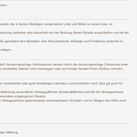
utzen.
 besitzt, die in deinen Beiträgen verwendeten Links und Bilder zu setzen bzw. zu
mahnung zeitweise oder dauerhaft von der Nutzung dieses Boards ausschließen und dir ein
. Du gestattest dem Betreiber, dein Benutzerkonto, Beiträge und Funktionen jederzeit zu
zufügen.
delt; deutschsprachige Informationen werden durch die deutschsprachige Community unter
ür bestimmte Zwecke nicht untersagen oder auf Inhalte fremder Foren Einfluss nehmen.
 vorsätzliches oder grob fahrlässiges Verhalten zurückzuführen sind. Dies gilt auch für
etzung wesentlicher Vertragspflichten (Kardinalpflichten) auf die bei Vertragsschluss
nsbesondere entgangenen Gewinn.
bei Vertragsschluss typischerweise vorhersehbaren Schäden und im Übrigen der Höhe nach
iger Wirkung.