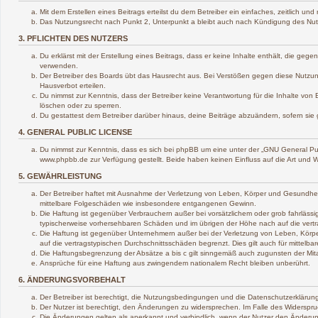
Mit dem Erstellen eines Beitrags erteilst du dem Betreiber ein einfaches, zeitlich 
Das Nutzungsrecht nach Punkt 2, Unterpunkt a bleibt auch nach Kündigung des Nu
3. PFLICHTEN DES NUTZERS
Du erklärst mit der Erstellung eines Beitrags, dass er keine Inhalte enthält, die ge
verwenden.
Der Betreiber des Boards übt das Hausrecht aus. Bei Verstößen gegen diese Nutzun
Hausverbot erteilen.
Du nimmst zur Kenntnis, dass der Betreiber keine Verantwortung für die Inhalte von B
löschen oder zu sperren.
Du gestattest dem Betreiber darüber hinaus, deine Beiträge abzuändern, sofern sie
4. GENERAL PUBLIC LICENSE
Du nimmst zur Kenntnis, dass es sich bei phpBB um eine unter der „
GNU General Pub
www.phpbb.de zur Verfügung gestellt. Beide haben keinen Einfluss auf die Art und 
5. GEWÄHRLEISTUNG
Der Betreiber haftet mit Ausnahme der Verletzung von Leben, Körper und Gesundheit un
mittelbare Folgeschäden wie insbesondere entgangenen Gewinn.
Die Haftung ist gegenüber Verbrauchern außer bei vorsätzlichem oder grob fahrlässi
typischerweise vorhersehbaren Schäden und im übrigen der Höhe nach auf die vertr
Die Haftung ist gegenüber Unternehmern außer bei der Verletzung von Leben, Körpe
auf die vertragstypischen Durchschnittsschäden begrenzt. Dies gilt auch für mitte
Die Haftungsbegrenzung der Absätze a bis c gilt sinngemäß auch zugunsten der Mitar
Ansprüche für eine Haftung aus zwingendem nationalem Recht bleiben unberührt.
6. ÄNDERUNGSVORBEHALT
Der Betreiber ist berechtigt, die Nutzungsbedingungen und die Datenschutzerklärung
Der Nutzer ist berechtigt, den Änderungen zu widersprechen. Im Falle des Widerspru
Die Änderungen gelten als anerkannt und verbindlich, wenn der Nutzer den Änderu