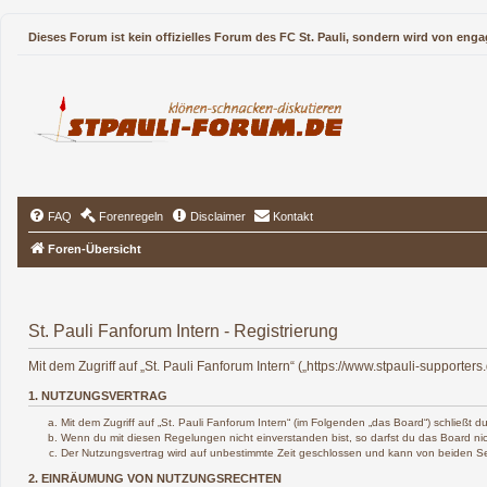
Dieses Forum ist kein offizielles Forum des FC St. Pauli, sondern wird von enga
FAQ
Forenregeln
Disclaimer
Kontakt
Foren-Übersicht
St. Pauli Fanforum Intern - Registrierung
Mit dem Zugriff auf „St. Pauli Fanforum Intern“ („https://www.stpauli-support
1. NUTZUNGSVERTRAG
Mit dem Zugriff auf „St. Pauli Fanforum Intern“ (im Folgenden „das Board“) schließt
Wenn du mit diesen Regelungen nicht einverstanden bist, so darfst du das Board nich
Der Nutzungsvertrag wird auf unbestimmte Zeit geschlossen und kann von beiden Sei
2. EINRÄUMUNG VON NUTZUNGSRECHTEN