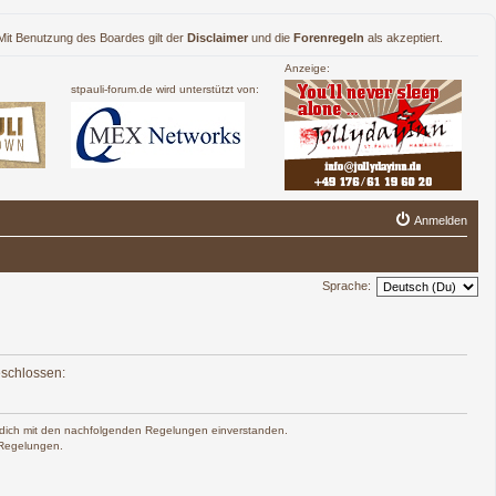
. Mit Benutzung des Boardes gilt der
Disclaimer
und die
Forenregeln
als akzeptiert.
Anzeige:
stpauli-forum.de wird unterstützt von:
Anmelden
Sprache:
eschlossen:
rst dich mit den nachfolgenden Regelungen einverstanden.
n Regelungen.