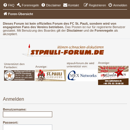
FAQ
Forenregeln
Disclaimer
Kontakt
Registrieren
Anmelden
Foren-Übersicht
Dieses Forum ist kein offizielles Forum des FC St. Pauli, sondern wird von
engagierten Fans des Vereins betrieben.
Das Posten ist nur für registrierte Benutzer
gestattet. Mit Benutzung des Boardes gilt der
Disclaimer
und die
Forenregeln
als
akzeptiert.
Anzeige:
stpauli-forum.de wird
Unterstützt den
unterstützt von:
Anzeige:
Fanladen:
Anmelden
Benutzername:
Passwort: