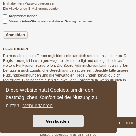
Ich habe mein Passwort vergessen
Die Aktivierungs-E-Mail erneut senden
Angemeldet bleiben
Meinen Online-Status während dieser Sitzung verbergen
REGISTRIEREN
Du musst in diesem Forum registriert sein, um dich anmelden zu können. Die
Registrierung ist in wenigen Augenblicken erledigt und ermöglicht dir, auf
weitere Funktionen zuzugreifen. Die Board-Administration kann registrierten
Benutzern auch zusätzliche Berechtigungen zuweisen. Beachte bitte unsere
Nutzungsbedingungen und die verwandten Regelungen, bevor du dich
registrierst. Bitte beachte auch die jeweiligen Forenregeln, wenn du dich in
diesem Board bewegst.
Diese Website nutzt Cookies, um dir den
Nutzungsbedingungen
|
Datenschutzerklärung
bestmöglichen Komfort bei der Nutzung zu
bieten.
Mehr erfahren
Registrieren
Verstanden!
Foren-Übersicht
Alle Zeiten sind
UTC+01:00
Powered by
phpBB
® Forum Software © phpBB Limited
Deutsche Übersetzung durch
phpBB.de