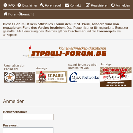
FAQ
Disclaimer
Forenregeln
Kontakt
Registrieren
Anmelden
Foren-Übersicht
Dieses Forum ist kein offizielles Forum des FC St. Pauli, sondern wird von
engagierten Fans des Vereins betrieben.
Das Posten ist nur für registrierte Benutzer
gestattet. Mit Benutzung des Boardes gilt der
Disclaimer
und die
Forenregeln
als
akzeptiert.
Anzeige:
stpauli-forum.de wird
Unterstützt den
unterstützt von:
Anzeige:
Fanladen:
Anmelden
Benutzername:
Passwort: