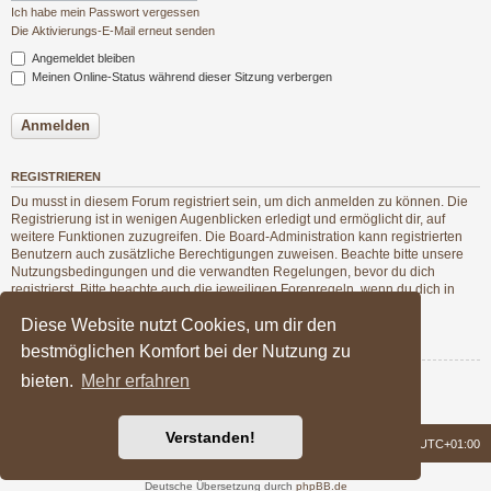
Ich habe mein Passwort vergessen
Die Aktivierungs-E-Mail erneut senden
Angemeldet bleiben
Meinen Online-Status während dieser Sitzung verbergen
REGISTRIEREN
Du musst in diesem Forum registriert sein, um dich anmelden zu können. Die
Registrierung ist in wenigen Augenblicken erledigt und ermöglicht dir, auf
weitere Funktionen zuzugreifen. Die Board-Administration kann registrierten
Benutzern auch zusätzliche Berechtigungen zuweisen. Beachte bitte unsere
Nutzungsbedingungen und die verwandten Regelungen, bevor du dich
registrierst. Bitte beachte auch die jeweiligen Forenregeln, wenn du dich in
diesem Board bewegst.
Diese Website nutzt Cookies, um dir den
Nutzungsbedingungen
|
Datenschutzerklärung
bestmöglichen Komfort bei der Nutzung zu
bieten.
Mehr erfahren
Registrieren
Verstanden!
Foren-Übersicht
Alle Zeiten sind
UTC+01:00
Powered by
phpBB
® Forum Software © phpBB Limited
Deutsche Übersetzung durch
phpBB.de