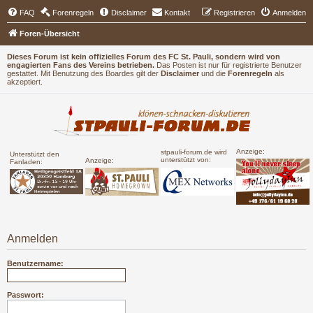
FAQ
Forenregeln
Disclaimer
Kontakt
Registrieren
Anmelden
Foren-Übersicht
Dieses Forum ist kein offizielles Forum des FC St. Pauli, sondern wird von
engagierten Fans des Vereins betrieben.
Das Posten ist nur für registrierte Benutzer
gestattet. Mit Benutzung des Boardes gilt der
Disclaimer
und die
Forenregeln
als
akzeptiert.
Anzeige:
stpauli-forum.de wird
Unterstützt den
unterstützt von:
Anzeige:
Fanladen:
Anmelden
Benutzername:
Passwort: