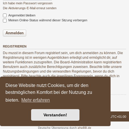
Ich habe mein Passwort vergessen
Die Aktivierungs-E-Mail erneut senden
Angemeldet bleiben
Meinen Online-Status während dieser Sitzung verbergen
REGISTRIEREN
Du musst in diesem Forum registriert sein, um dich anmelden zu können. Die
Registrierung ist in wenigen Augenblicken erledigt und ermöglicht dir, auf
weitere Funktionen zuzugreifen. Die Board-Administration kann registrierten
Benutzern auch zusätzliche Berechtigungen zuweisen. Beachte bitte unsere
Nutzungsbedingungen und die verwandten Regelungen, bevor du dich
registrierst. Bitte beachte auch die jeweiligen Forenregeln, wenn du dich in
diesem Board bewegst.
Diese Website nutzt Cookies, um dir den
Nutzungsbedingungen
|
Datenschutzerklärung
bestmöglichen Komfort bei der Nutzung zu
bieten.
Mehr erfahren
Registrieren
Verstanden!
Foren-Übersicht
Alle Zeiten sind
UTC+01:00
Powered by
phpBB
® Forum Software © phpBB Limited
Deutsche Übersetzung durch
phpBB.de