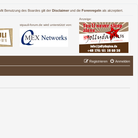
. Mit Benutzung des Boardes gilt der
Disclaimer
und die
Forenregeln
als akzeptiert.
Anzeige:
stpauli-forum.de wird unterstützt von:
Registrieren
Anmelden