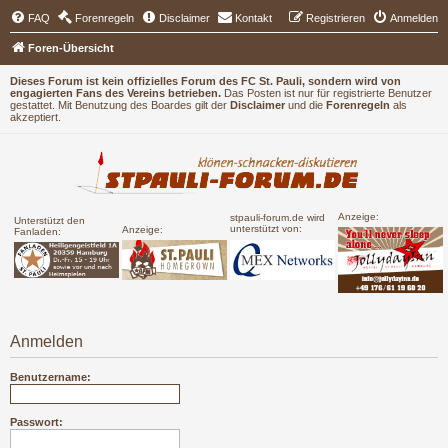
FAQ
Forenregeln
Disclaimer
Kontakt
Registrieren
Anmelden
Foren-Übersicht
Dieses Forum ist kein offizielles Forum des FC St. Pauli, sondern wird von
engagierten Fans des Vereins betrieben.
Das Posten ist nur für registrierte Benutzer
gestattet. Mit Benutzung des Boardes gilt der
Disclaimer
und die
Forenregeln
als
akzeptiert.
Anzeige:
stpauli-forum.de wird
Unterstützt den
unterstützt von:
Anzeige:
Fanladen:
Anmelden
Benutzername:
Passwort: