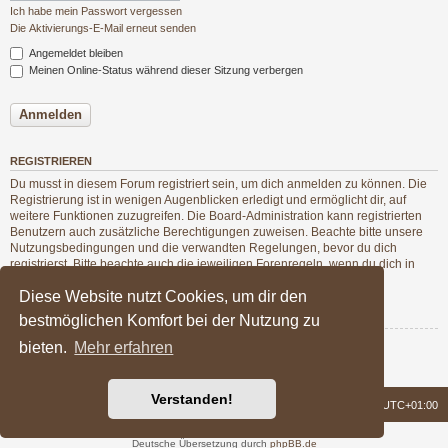
Ich habe mein Passwort vergessen
Die Aktivierungs-E-Mail erneut senden
Angemeldet bleiben
Meinen Online-Status während dieser Sitzung verbergen
REGISTRIEREN
Du musst in diesem Forum registriert sein, um dich anmelden zu können. Die
Registrierung ist in wenigen Augenblicken erledigt und ermöglicht dir, auf
weitere Funktionen zuzugreifen. Die Board-Administration kann registrierten
Benutzern auch zusätzliche Berechtigungen zuweisen. Beachte bitte unsere
Nutzungsbedingungen und die verwandten Regelungen, bevor du dich
registrierst. Bitte beachte auch die jeweiligen Forenregeln, wenn du dich in
diesem Board bewegst.
Diese Website nutzt Cookies, um dir den
Nutzungsbedingungen
|
Datenschutzerklärung
bestmöglichen Komfort bei der Nutzung zu
bieten.
Mehr erfahren
Registrieren
Verstanden!
Foren-Übersicht
Alle Zeiten sind
UTC+01:00
Powered by
phpBB
® Forum Software © phpBB Limited
Deutsche Übersetzung durch
phpBB.de