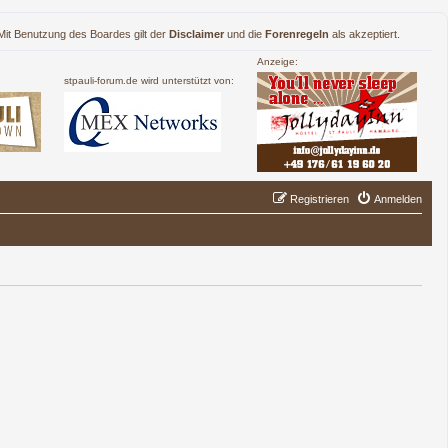
. Mit Benutzung des Boardes gilt der
Disclaimer
und die
Forenregeln
als akzeptiert.
Anzeige:
stpauli-forum.de wird unterstützt von:
Registrieren
Anmelden