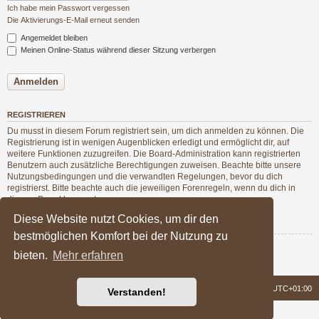
Ich habe mein Passwort vergessen
Die Aktivierungs-E-Mail erneut senden
Angemeldet bleiben
Meinen Online-Status während dieser Sitzung verbergen
REGISTRIEREN
Du musst in diesem Forum registriert sein, um dich anmelden zu können. Die
Registrierung ist in wenigen Augenblicken erledigt und ermöglicht dir, auf
weitere Funktionen zuzugreifen. Die Board-Administration kann registrierten
Benutzern auch zusätzliche Berechtigungen zuweisen. Beachte bitte unsere
Nutzungsbedingungen und die verwandten Regelungen, bevor du dich
registrierst. Bitte beachte auch die jeweiligen Forenregeln, wenn du dich in
diesem Board bewegst.
Diese Website nutzt Cookies, um dir den
Nutzungsbedingungen
|
Datenschutzerklärung
bestmöglichen Komfort bei der Nutzung zu
Registrieren
bieten.
Mehr erfahren
Foren-Übersicht
Alle Zeiten sind
UTC+01:00
Verstanden!
Powered by
phpBB
® Forum Software © phpBB Limited
Deutsche Übersetzung durch
phpBB.de