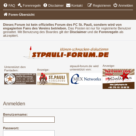
FAQ
Forenregeln
Disclaimer
Kontakt
Registrieren
Anmelden
Foren-Übersicht
Dieses Forum ist kein offizielles Forum des FC St. Pauli, sondern wird von
engagierten Fans des Vereins betrieben.
Das Posten ist nur für registrierte Benutzer
gestattet. Mit Benutzung des Boardes gilt der
Disclaimer
und die
Forenregeln
als
akzeptiert.
Anzeige:
stpauli-forum.de wird
Unterstützt den
unterstützt von:
Anzeige:
Fanladen:
Anmelden
Benutzername:
Passwort: