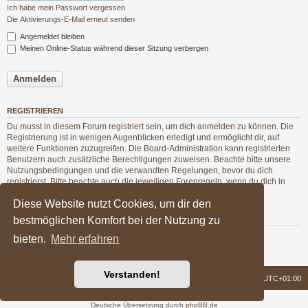
Ich habe mein Passwort vergessen
Die Aktivierungs-E-Mail erneut senden
Angemeldet bleiben
Meinen Online-Status während dieser Sitzung verbergen
REGISTRIEREN
Du musst in diesem Forum registriert sein, um dich anmelden zu können. Die
Registrierung ist in wenigen Augenblicken erledigt und ermöglicht dir, auf
weitere Funktionen zuzugreifen. Die Board-Administration kann registrierten
Benutzern auch zusätzliche Berechtigungen zuweisen. Beachte bitte unsere
Nutzungsbedingungen und die verwandten Regelungen, bevor du dich
registrierst. Bitte beachte auch die jeweiligen Forenregeln, wenn du dich in
diesem Board bewegst.
Diese Website nutzt Cookies, um dir den
Nutzungsbedingungen
|
Datenschutzerklärung
bestmöglichen Komfort bei der Nutzung zu
bieten.
Mehr erfahren
Registrieren
Verstanden!
Foren-Übersicht
Alle Zeiten sind
UTC+01:00
Powered by
phpBB
® Forum Software © phpBB Limited
Deutsche Übersetzung durch
phpBB.de