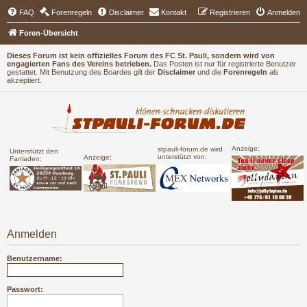
FAQ
Forenregeln
Disclaimer
Kontakt
Registrieren
Anmelden
Foren-Übersicht
Dieses Forum ist kein offizielles Forum des FC St. Pauli, sondern wird von
engagierten Fans des Vereins betrieben.
Das Posten ist nur für registrierte Benutzer
gestattet. Mit Benutzung des Boardes gilt der
Disclaimer
und die
Forenregeln
als
akzeptiert.
Anzeige:
stpauli-forum.de wird
Unterstützt den
unterstützt von:
Anzeige:
Fanladen:
Anmelden
Benutzername:
Passwort: