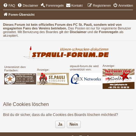
FAQ
Disclaimer
Forenregeln
Kontakt
Registrieren
Anmelden
Foren-Übersicht
Dieses Forum ist kein offizielles Forum des FC St. Pauli, sondern wird von
engagierten Fans des Vereins betrieben.
Das Posten ist nur für registrierte Benutzer
gestattet. Mit Benutzung des Boardes gilt der
Disclaimer
und die
Forenregeln
als
akzeptiert.
Anzeige:
stpauli-forum.de wird
Unterstützt den
unterstützt von:
Anzeige:
Fanladen:
Alle Cookies löschen
Bist du dir sicher, dass du alle Cookies des Boards löschen möchtest?