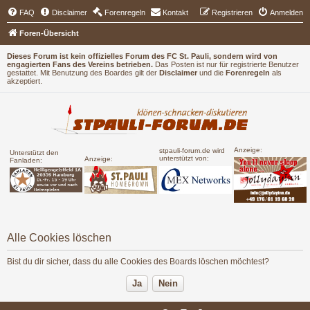
FAQ
Disclaimer
Forenregeln
Kontakt
Registrieren
Anmelden
Foren-Übersicht
Dieses Forum ist kein offizielles Forum des FC St. Pauli, sondern wird von
engagierten Fans des Vereins betrieben.
Das Posten ist nur für registrierte Benutzer
gestattet. Mit Benutzung des Boardes gilt der
Disclaimer
und die
Forenregeln
als
akzeptiert.
Anzeige:
stpauli-forum.de wird
Unterstützt den
unterstützt von:
Anzeige:
Fanladen:
Alle Cookies löschen
Bist du dir sicher, dass du alle Cookies des Boards löschen möchtest?