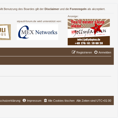
. Mit Benutzung des Boardes gilt der
Disclaimer
und die
Forenregeln
als akzeptiert.
Anzeige:
stpauli-forum.de wird unterstützt von:
Registrieren
Anmelden
schutzerklärung
Impressum
Alle Cookies löschen
Alle Zeiten sind
UTC+01:00