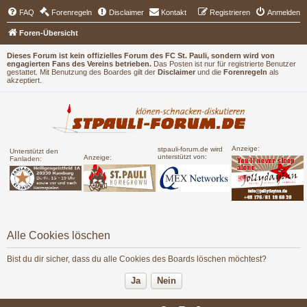
FAQ
Forenregeln
Disclaimer
Kontakt
Registrieren
Anmelden
Foren-Übersicht
Dieses Forum ist kein offizielles Forum des FC St. Pauli, sondern wird von
engagierten Fans des Vereins betrieben.
Das Posten ist nur für registrierte Benutzer
gestattet. Mit Benutzung des Boardes gilt der
Disclaimer
und die
Forenregeln
als
akzeptiert.
Anzeige:
stpauli-forum.de wird
Unterstützt den
unterstützt von:
Anzeige:
Fanladen:
Alle Cookies löschen
Bist du dir sicher, dass du alle Cookies des Boards löschen möchtest?