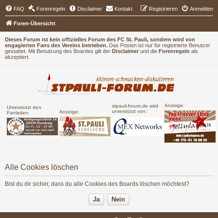
FAQ
Forenregeln
Disclaimer
Kontakt
Registrieren
Anmelden
Foren-Übersicht
Dieses Forum ist kein offizielles Forum des FC St. Pauli, sondern wird von
engagierten Fans des Vereins betrieben.
Das Posten ist nur für registrierte Benutzer
gestattet. Mit Benutzung des Boardes gilt der
Disclaimer
und die
Forenregeln
als
akzeptiert.
Anzeige:
stpauli-forum.de wird
Unterstützt den
unterstützt von:
Anzeige:
Fanladen:
Alle Cookies löschen
Bist du dir sicher, dass du alle Cookies des Boards löschen möchtest?