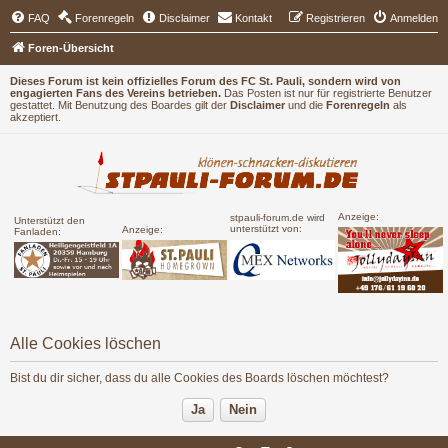
FAQ
Forenregeln
Disclaimer
Kontakt
Registrieren
Anmelden
Foren-Übersicht
Dieses Forum ist kein offizielles Forum des FC St. Pauli, sondern wird von
engagierten Fans des Vereins betrieben.
Das Posten ist nur für registrierte Benutzer
gestattet. Mit Benutzung des Boardes gilt der
Disclaimer
und die
Forenregeln
als
akzeptiert.
Anzeige:
stpauli-forum.de wird
Unterstützt den
unterstützt von:
Anzeige:
Fanladen:
Alle Cookies löschen
Bist du dir sicher, dass du alle Cookies des Boards löschen möchtest?