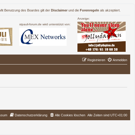
. Mit Benutzung des Boardes gilt der
Disclaimer
und die
Forenregeln
als akzeptiert.
Anzeige:
stpauli-forum.de wird unterstützt von:
Registrieren
Anmelden
ssum
Datenschutzerklärung
Alle Cookies löschen
Alle Zeiten sind
UTC+01:00