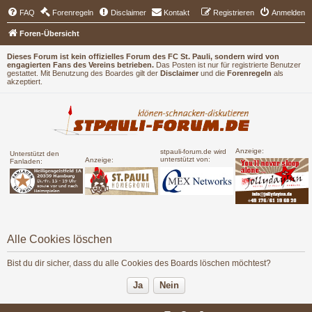
FAQ
Forenregeln
Disclaimer
Kontakt
Registrieren
Anmelden
Foren-Übersicht
Dieses Forum ist kein offizielles Forum des FC St. Pauli, sondern wird von
engagierten Fans des Vereins betrieben.
Das Posten ist nur für registrierte Benutzer
gestattet. Mit Benutzung des Boardes gilt der
Disclaimer
und die
Forenregeln
als
akzeptiert.
Anzeige:
stpauli-forum.de wird
Unterstützt den
unterstützt von:
Anzeige:
Fanladen:
Alle Cookies löschen
Bist du dir sicher, dass du alle Cookies des Boards löschen möchtest?