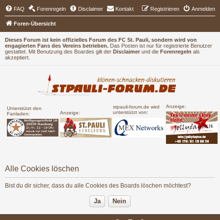
FAQ
Forenregeln
Disclaimer
Kontakt
Registrieren
Anmelden
Foren-Übersicht
Dieses Forum ist kein offizielles Forum des FC St. Pauli, sondern wird von
engagierten Fans des Vereins betrieben.
Das Posten ist nur für registrierte Benutzer
gestattet. Mit Benutzung des Boardes gilt der
Disclaimer
und die
Forenregeln
als
akzeptiert.
Anzeige:
stpauli-forum.de wird
Unterstützt den
unterstützt von:
Anzeige:
Fanladen:
Alle Cookies löschen
Bist du dir sicher, dass du alle Cookies des Boards löschen möchtest?