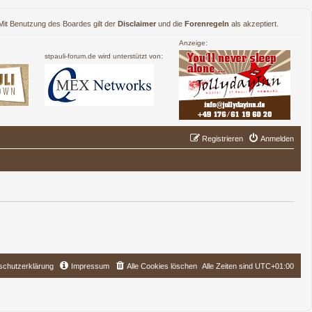
. Mit Benutzung des Boardes gilt der
Disclaimer
und die
Forenregeln
als akzeptiert.
Anzeige:
stpauli-forum.de wird unterstützt von:
Registrieren
Anmelden
schutzerklärung
Impressum
Alle Cookies löschen
Alle Zeiten sind
UTC+01:00