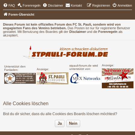
FAQ
Forenregeln
Disclaimer
Kontakt
Registrieren
Anmelden
Foren-Übersicht
Dieses Forum ist kein offizielles Forum des FC St. Pauli, sondern wird von
engagierten Fans des Vereins betrieben.
Das Posten ist nur für registrierte Benutzer
gestattet. Mit Benutzung des Boardes gilt der
Disclaimer
und die
Forenregeln
als
akzeptiert.
Anzeige:
stpauli-forum.de wird
Unterstützt den
unterstützt von:
Anzeige:
Fanladen:
Alle Cookies löschen
Bist du dir sicher, dass du alle Cookies des Boards löschen möchtest?