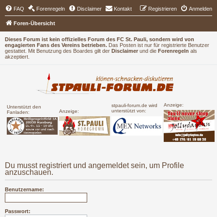
FAQ
Forenregeln
Disclaimer
Kontakt
Registrieren
Anmelden
Foren-Übersicht
Dieses Forum ist kein offizielles Forum des FC St. Pauli, sondern wird von
engagierten Fans des Vereins betrieben.
Das Posten ist nur für registrierte Benutzer
gestattet. Mit Benutzung des Boardes gilt der
Disclaimer
und die
Forenregeln
als
akzeptiert.
Anzeige:
stpauli-forum.de wird
Unterstützt den
unterstützt von:
Anzeige:
Fanladen:
Du musst registriert und angemeldet sein, um Profile
anzuschauen.
Benutzername:
Passwort: