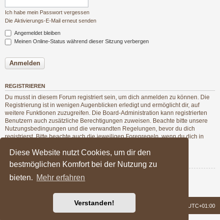
Ich habe mein Passwort vergessen
Die Aktivierungs-E-Mail erneut senden
Angemeldet bleiben
Meinen Online-Status während dieser Sitzung verbergen
REGISTRIEREN
Du musst in diesem Forum registriert sein, um dich anmelden zu können. Die
Registrierung ist in wenigen Augenblicken erledigt und ermöglicht dir, auf
weitere Funktionen zuzugreifen. Die Board-Administration kann registrierten
Benutzern auch zusätzliche Berechtigungen zuweisen. Beachte bitte unsere
Nutzungsbedingungen und die verwandten Regelungen, bevor du dich
registrierst. Bitte beachte auch die jeweiligen Forenregeln, wenn du dich in
diesem Board bewegst.
Diese Website nutzt Cookies, um dir den
Nutzungsbedingungen
|
Datenschutzerklärung
bestmöglichen Komfort bei der Nutzung zu
bieten.
Mehr erfahren
Registrieren
Verstanden!
Foren-Übersicht
Alle Zeiten sind
UTC+01:00
Powered by
phpBB
® Forum Software © phpBB Limited