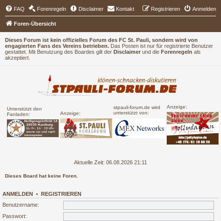
FAQ
Forenregeln
Disclaimer
Kontakt
Registrieren
Anmelden
Foren-Übersicht
Dieses Forum ist kein offizielles Forum des FC St. Pauli, sondern wird von
engagierten Fans des Vereins betrieben.
Das Posten ist nur für registrierte Benutzer
gestattet. Mit Benutzung des Boardes gilt der
Disclaimer
und die
Forenregeln
als
akzeptiert.
Anzeige:
stpauli-forum.de wird
Unterstützt den
unterstützt von:
Anzeige:
Fanladen:
Aktuelle Zeit: 06.08.2026 21:11
Dieses Board hat keine Foren.
ANMELDEN
•
REGISTRIEREN
Benutzername:
Passwort: