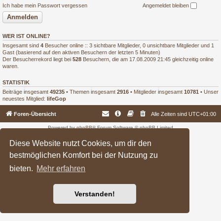
Ich habe mein Passwort vergessen
Angemeldet bleiben
WER IST ONLINE?
Insgesamt sind
4
Besucher online :: 3 sichtbare Mitglieder, 0 unsichtbare Mitglieder und 1
Gast (basierend auf den aktiven Besuchern der letzten 5 Minuten)
Der Besucherrekord liegt bei
528
Besuchern, die am 17.08.2009 21:45 gleichzeitig online
waren.
STATISTIK
Beiträge insgesamt
49235
• Themen insgesamt
2916
• Mitglieder insgesamt
10781
• Unser
neuestes Mitglied:
lifeGop
Foren-Übersicht
Alle Zeiten sind
UTC+01:00
Powered by
phpBB
® Forum Software © phpBB Limited
Deutsche Übersetzung durch
phpBB.de
Diese Website nutzt Cookies, um dir den
bestmöglichen Komfort bei der Nutzung zu
bieten.
Mehr erfahren
Verstanden!