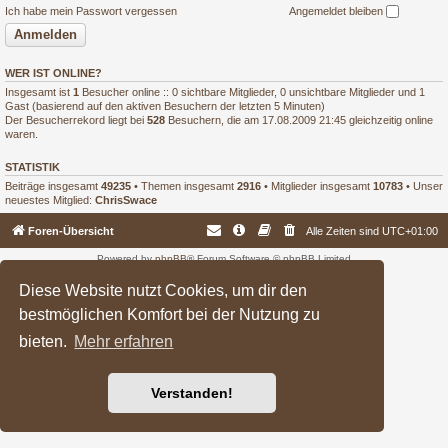
Ich habe mein Passwort vergessen
Angemeldet bleiben
WER IST ONLINE?
Insgesamt ist
1
Besucher online :: 0 sichtbare Mitglieder, 0 unsichtbare Mitglieder und 1
Gast (basierend auf den aktiven Besuchern der letzten 5 Minuten)
Der Besucherrekord liegt bei
528
Besuchern, die am 17.08.2009 21:45 gleichzeitig online
waren.
STATISTIK
Beiträge insgesamt
49235
• Themen insgesamt
2916
• Mitglieder insgesamt
10783
• Unser
neuestes Mitglied:
ChrisSwace
Foren-Übersicht
Alle Zeiten sind
UTC+01:00
Powered by
phpBB
® Forum Software © phpBB Limited
Deutsche Übersetzung durch
phpBB.de
Diese Website nutzt Cookies, um dir den
bestmöglichen Komfort bei der Nutzung zu
bieten.
Mehr erfahren
Verstanden!