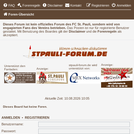
FAQ
Forenregeln
Disclaimer
Kontakt
Registrieren
Anmelden
Foren-Übersicht
Dieses Forum ist kein offizielles Forum des FC St. Pauli, sondern wird von
engagierten Fans des Vereins betrieben.
Das Posten ist nur für registrierte Benutzer
gestattet. Mit Benutzung des Boardes gilt der
Disclaimer
und die
Forenregeln
als
akzeptiert.
Anzeige:
stpauli-forum.de wird
Unterstützt den
unterstützt von:
Anzeige:
Fanladen:
Aktuelle Zeit: 10.08.2026 10:05
Dieses Board hat keine Foren.
ANMELDEN
•
REGISTRIEREN
Benutzername:
Passwort: