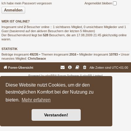
Ich habe mein Passwort vergessen
Angemeldet bleiben
WER IST ONLINE?
Insgesamt sind
2
Besucher online :: 1 sichtbares Mitglied, 0 unsichtbare Mitglieder und 1
Gast (basierend auf den aktiven Besuchern der letzten 5 Minuten)
Der Besucherrekord liegt bei
528
Besuchern, die am 17.08.2009 21:45 gleichzeitig online
waren.
STATISTIK
Beiträge insgesamt
49235
• Themen insgesamt
2916
• Mitglieder insgesamt
10783
• Unser
neuestes Mitglied:
ChrisSwace
Foren-Übersicht
Alle Zeiten sind
UTC+01:00
Powered by
phpBB
® Forum Software © phpBB Limited
Deutsche Übersetzung durch
phpBB.de
Diese Website nutzt Cookies, um dir den
bestmöglichen Komfort bei der Nutzung zu
bieten.
Mehr erfahren
Verstanden!