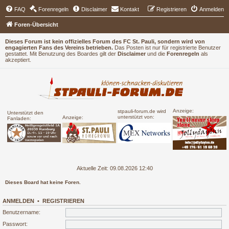
FAQ
Forenregeln
Disclaimer
Kontakt
Registrieren
Anmelden
Foren-Übersicht
Dieses Forum ist kein offizielles Forum des FC St. Pauli, sondern wird von
engagierten Fans des Vereins betrieben.
Das Posten ist nur für registrierte Benutzer
gestattet. Mit Benutzung des Boardes gilt der
Disclaimer
und die
Forenregeln
als
akzeptiert.
Anzeige:
stpauli-forum.de wird
Unterstützt den
unterstützt von:
Anzeige:
Fanladen:
Aktuelle Zeit: 09.08.2026 12:40
Dieses Board hat keine Foren.
ANMELDEN
•
REGISTRIEREN
Benutzername:
Passwort: