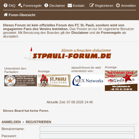
FAQ
Forenregeln
Disclaimer
Kontakt
Registrieren
Anmelden
Foren-Übersicht
Dieses Forum ist kein offizielles Forum des FC St. Pauli, sondern wird von
engagierten Fans des Vereins betrieben.
Das Posten ist nur für registrierte Benutzer
gestattet. Mit Benutzung des Boardes gilt der
Disclaimer
und die
Forenregeln
als
akzeptiert.
Anzeige:
stpauli-forum.de wird
Unterstützt den
unterstützt von:
Anzeige:
Fanladen:
Aktuelle Zeit: 07.08.2026 14:46
Dieses Board hat keine Foren.
ANMELDEN
•
REGISTRIEREN
Benutzername:
Passwort: