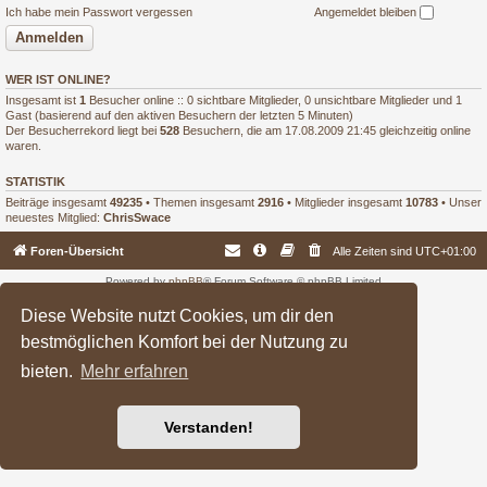
Ich habe mein Passwort vergessen
Angemeldet bleiben
WER IST ONLINE?
Insgesamt ist
1
Besucher online :: 0 sichtbare Mitglieder, 0 unsichtbare Mitglieder und 1
Gast (basierend auf den aktiven Besuchern der letzten 5 Minuten)
Der Besucherrekord liegt bei
528
Besuchern, die am 17.08.2009 21:45 gleichzeitig online
waren.
STATISTIK
Beiträge insgesamt
49235
• Themen insgesamt
2916
• Mitglieder insgesamt
10783
• Unser
neuestes Mitglied:
ChrisSwace
Foren-Übersicht
Alle Zeiten sind
UTC+01:00
Powered by
phpBB
® Forum Software © phpBB Limited
Deutsche Übersetzung durch
phpBB.de
Diese Website nutzt Cookies, um dir den
bestmöglichen Komfort bei der Nutzung zu
bieten.
Mehr erfahren
Verstanden!