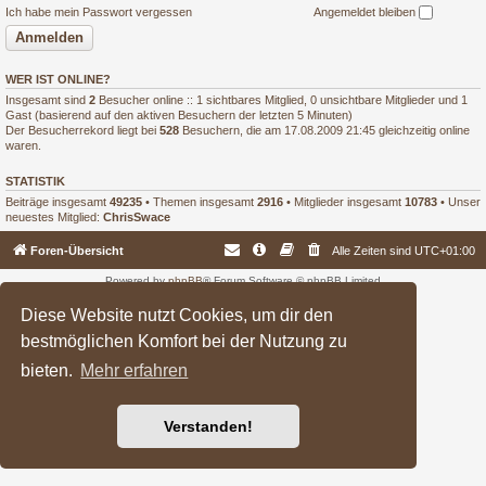
Ich habe mein Passwort vergessen
Angemeldet bleiben
WER IST ONLINE?
Insgesamt sind
2
Besucher online :: 1 sichtbares Mitglied, 0 unsichtbare Mitglieder und 1
Gast (basierend auf den aktiven Besuchern der letzten 5 Minuten)
Der Besucherrekord liegt bei
528
Besuchern, die am 17.08.2009 21:45 gleichzeitig online
waren.
STATISTIK
Beiträge insgesamt
49235
• Themen insgesamt
2916
• Mitglieder insgesamt
10783
• Unser
neuestes Mitglied:
ChrisSwace
Foren-Übersicht
Alle Zeiten sind
UTC+01:00
Powered by
phpBB
® Forum Software © phpBB Limited
Deutsche Übersetzung durch
phpBB.de
Diese Website nutzt Cookies, um dir den
bestmöglichen Komfort bei der Nutzung zu
bieten.
Mehr erfahren
Verstanden!