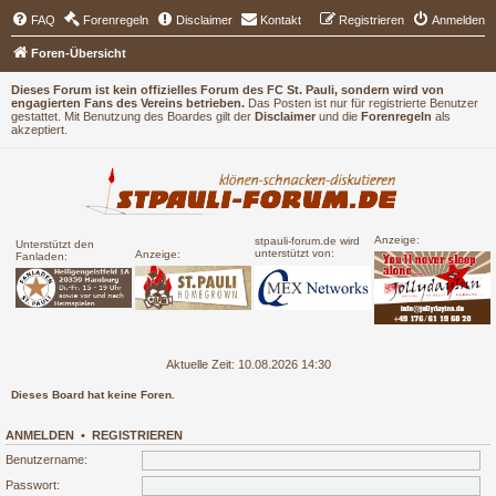
FAQ
Forenregeln
Disclaimer
Kontakt
Registrieren
Anmelden
Foren-Übersicht
Dieses Forum ist kein offizielles Forum des FC St. Pauli, sondern wird von
engagierten Fans des Vereins betrieben.
Das Posten ist nur für registrierte Benutzer
gestattet. Mit Benutzung des Boardes gilt der
Disclaimer
und die
Forenregeln
als
akzeptiert.
Anzeige:
stpauli-forum.de wird
Unterstützt den
unterstützt von:
Anzeige:
Fanladen:
Aktuelle Zeit: 10.08.2026 14:30
Dieses Board hat keine Foren.
ANMELDEN
•
REGISTRIEREN
Benutzername:
Passwort: