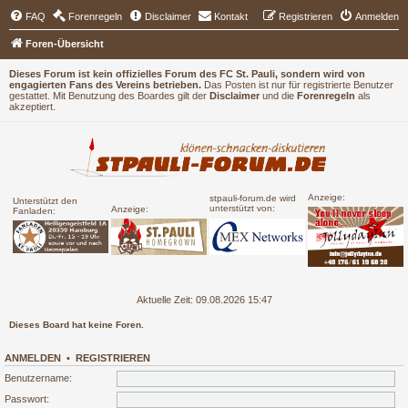
FAQ
Forenregeln
Disclaimer
Kontakt
Registrieren
Anmelden
Foren-Übersicht
Dieses Forum ist kein offizielles Forum des FC St. Pauli, sondern wird von
engagierten Fans des Vereins betrieben.
Das Posten ist nur für registrierte Benutzer
gestattet. Mit Benutzung des Boardes gilt der
Disclaimer
und die
Forenregeln
als
akzeptiert.
Anzeige:
stpauli-forum.de wird
Unterstützt den
unterstützt von:
Anzeige:
Fanladen:
Aktuelle Zeit: 09.08.2026 15:47
Dieses Board hat keine Foren.
ANMELDEN
•
REGISTRIEREN
Benutzername:
Passwort: