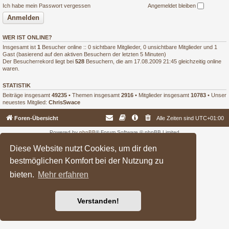
Ich habe mein Passwort vergessen
Angemeldet bleiben
WER IST ONLINE?
Insgesamt ist
1
Besucher online :: 0 sichtbare Mitglieder, 0 unsichtbare Mitglieder und 1
Gast (basierend auf den aktiven Besuchern der letzten 5 Minuten)
Der Besucherrekord liegt bei
528
Besuchern, die am 17.08.2009 21:45 gleichzeitig online
waren.
STATISTIK
Beiträge insgesamt
49235
• Themen insgesamt
2916
• Mitglieder insgesamt
10783
• Unser
neuestes Mitglied:
ChrisSwace
Foren-Übersicht
Alle Zeiten sind
UTC+01:00
Powered by
phpBB
® Forum Software © phpBB Limited
Deutsche Übersetzung durch
phpBB.de
Diese Website nutzt Cookies, um dir den
bestmöglichen Komfort bei der Nutzung zu
bieten.
Mehr erfahren
Verstanden!