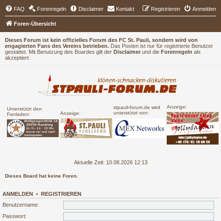
FAQ
Forenregeln
Disclaimer
Kontakt
Registrieren
Anmelden
Foren-Übersicht
Dieses Forum ist kein offizielles Forum des FC St. Pauli, sondern wird von
engagierten Fans des Vereins betrieben.
Das Posten ist nur für registrierte Benutzer
gestattet. Mit Benutzung des Boardes gilt der
Disclaimer
und die
Forenregeln
als
akzeptiert.
Anzeige:
stpauli-forum.de wird
Unterstützt den
unterstützt von:
Anzeige:
Fanladen:
Aktuelle Zeit: 10.08.2026 12:13
Dieses Board hat keine Foren.
ANMELDEN
•
REGISTRIEREN
Benutzername:
Passwort: