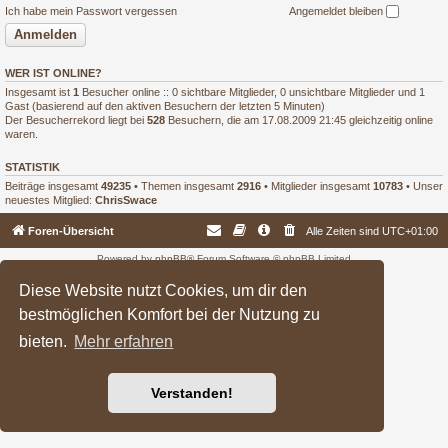
Ich habe mein Passwort vergessen
Angemeldet bleiben
WER IST ONLINE?
Insgesamt ist
1
Besucher online :: 0 sichtbare Mitglieder, 0 unsichtbare Mitglieder und 1
Gast (basierend auf den aktiven Besuchern der letzten 5 Minuten)
Der Besucherrekord liegt bei
528
Besuchern, die am 17.08.2009 21:45 gleichzeitig online
waren.
STATISTIK
Beiträge insgesamt
49235
• Themen insgesamt
2916
• Mitglieder insgesamt
10783
• Unser
neuestes Mitglied:
ChrisSwace
Foren-Übersicht
Alle Zeiten sind
UTC+01:00
Powered by
phpBB
® Forum Software © phpBB Limited
Deutsche Übersetzung durch
phpBB.de
Diese Website nutzt Cookies, um dir den
bestmöglichen Komfort bei der Nutzung zu
bieten.
Mehr erfahren
Verstanden!