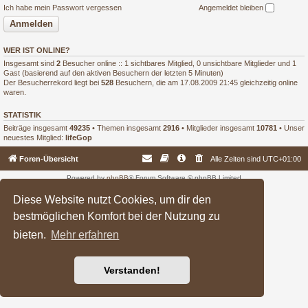
Ich habe mein Passwort vergessen
Angemeldet bleiben
WER IST ONLINE?
Insgesamt sind
2
Besucher online :: 1 sichtbares Mitglied, 0 unsichtbare Mitglieder und 1
Gast (basierend auf den aktiven Besuchern der letzten 5 Minuten)
Der Besucherrekord liegt bei
528
Besuchern, die am 17.08.2009 21:45 gleichzeitig online
waren.
STATISTIK
Beiträge insgesamt
49235
• Themen insgesamt
2916
• Mitglieder insgesamt
10781
• Unser
neuestes Mitglied:
lifeGop
Foren-Übersicht
Alle Zeiten sind
UTC+01:00
Powered by
phpBB
® Forum Software © phpBB Limited
Deutsche Übersetzung durch
phpBB.de
Diese Website nutzt Cookies, um dir den
bestmöglichen Komfort bei der Nutzung zu
bieten.
Mehr erfahren
Verstanden!