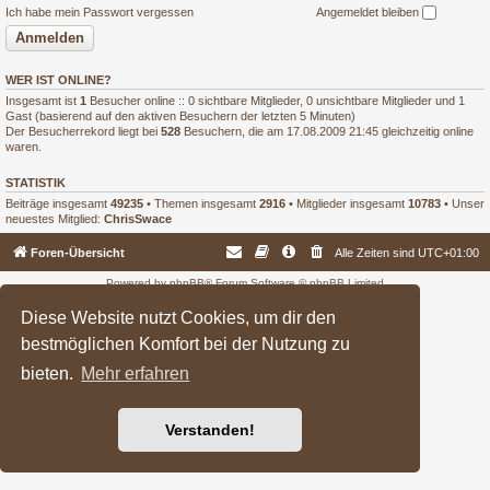
Ich habe mein Passwort vergessen
Angemeldet bleiben
WER IST ONLINE?
Insgesamt ist
1
Besucher online :: 0 sichtbare Mitglieder, 0 unsichtbare Mitglieder und 1
Gast (basierend auf den aktiven Besuchern der letzten 5 Minuten)
Der Besucherrekord liegt bei
528
Besuchern, die am 17.08.2009 21:45 gleichzeitig online
waren.
STATISTIK
Beiträge insgesamt
49235
• Themen insgesamt
2916
• Mitglieder insgesamt
10783
• Unser
neuestes Mitglied:
ChrisSwace
Foren-Übersicht
Alle Zeiten sind
UTC+01:00
Powered by
phpBB
® Forum Software © phpBB Limited
Deutsche Übersetzung durch
phpBB.de
Diese Website nutzt Cookies, um dir den
bestmöglichen Komfort bei der Nutzung zu
bieten.
Mehr erfahren
Verstanden!