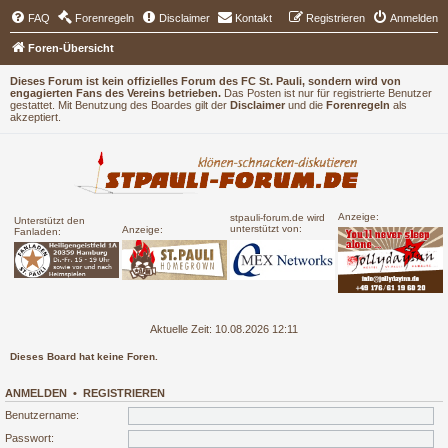
FAQ
Forenregeln
Disclaimer
Kontakt
Registrieren
Anmelden
Foren-Übersicht
Dieses Forum ist kein offizielles Forum des FC St. Pauli, sondern wird von
engagierten Fans des Vereins betrieben.
Das Posten ist nur für registrierte Benutzer
gestattet. Mit Benutzung des Boardes gilt der
Disclaimer
und die
Forenregeln
als
akzeptiert.
Anzeige:
stpauli-forum.de wird
Unterstützt den
unterstützt von:
Anzeige:
Fanladen:
Aktuelle Zeit: 10.08.2026 12:11
Dieses Board hat keine Foren.
ANMELDEN
•
REGISTRIEREN
Benutzername:
Passwort: