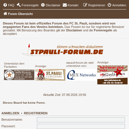
FAQ
Forenregeln
Disclaimer
Kontakt
Registrieren
Anmelden
Foren-Übersicht
Dieses Forum ist kein offizielles Forum des FC St. Pauli, sondern wird von
engagierten Fans des Vereins betrieben.
Das Posten ist nur für registrierte Benutzer
gestattet. Mit Benutzung des Boardes gilt der
Disclaimer
und die
Forenregeln
als
akzeptiert.
Anzeige:
stpauli-forum.de wird
Unterstützt den
unterstützt von:
Anzeige:
Fanladen:
Aktuelle Zeit: 07.08.2026 19:56
Dieses Board hat keine Foren.
ANMELDEN
•
REGISTRIEREN
Benutzername:
Passwort: