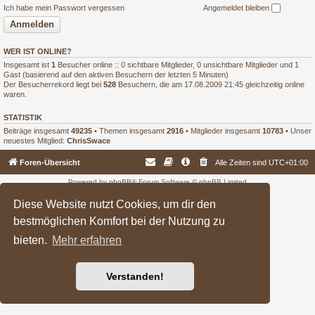
Ich habe mein Passwort vergessen
Angemeldet bleiben
WER IST ONLINE?
Insgesamt ist
1
Besucher online :: 0 sichtbare Mitglieder, 0 unsichtbare Mitglieder und 1
Gast (basierend auf den aktiven Besuchern der letzten 5 Minuten)
Der Besucherrekord liegt bei
528
Besuchern, die am 17.08.2009 21:45 gleichzeitig online
waren.
STATISTIK
Beiträge insgesamt
49235
• Themen insgesamt
2916
• Mitglieder insgesamt
10783
• Unser
neuestes Mitglied:
ChrisSwace
Foren-Übersicht
Alle Zeiten sind
UTC+01:00
Powered by
phpBB
® Forum Software © phpBB Limited
Deutsche Übersetzung durch
phpBB.de
Diese Website nutzt Cookies, um dir den
bestmöglichen Komfort bei der Nutzung zu
bieten.
Mehr erfahren
Verstanden!