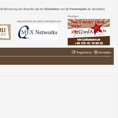
. Mit Benutzung des Boardes gilt der
Disclaimer
und die
Forenregeln
als akzeptiert.
Anzeige:
stpauli-forum.de wird unterstützt von:
Registrieren
Anmelden